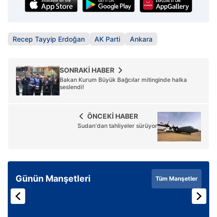
Çerezlere ilişkin tercihlerinizi aşağıda yer alan panel
vasıtasıyla belirleyebilirsiniz. Çerezlere ilişkin detaylı bilgi
Recep Tayyip Erdoğan
AK Parti
Ankara
için Ayarlar butonuna tıklayabilir,
Çerez Bilgilendirme
Metnimizi
ziyaret edebilirsiniz.
SONRAKİ HABER
6698 sayılı Kişisel Verilerin Korunması Kanunu uyarınca
Bakan Kurum Büyük Bağcılar mitinginde halka
seslendi!
hazırlanmış Aydınlatma Metnimizi okumak ve sitemizde
ilgili mevzuata uygun olarak kullanılan çerezlerle ilgili bilgi
almak için lütfen
tıklayınız
.
ÖNCEKİ HABER
Sudan'dan tahliyeler sürüyor
Günün Manşetleri
Tüm Manşetler