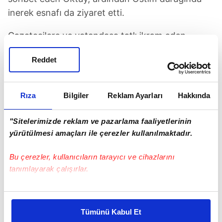
inerek esnafı da ziyaret etti.
Gazetecilere ve vatandaşa tatlı ikram eden
Oktay, yolda yatan
"Sarı"
isimli sokak köpeğini
Reddet
sevdi. Ostim esnafının yoğun ilgisiyle karşılaşan
Oktay, hayırlı işler dileyerek fotoğraf çektirdi.
Rıza
Bilgiler
Reklam Ayarları
Hakkında
"Sitelerimizde reklam ve pazarlama faaliyetlerinin
yürütülmesi amaçları ile çerezler kullanılmaktadır.
Bu çerezler, kullanıcıların tarayıcı ve cihazlarını
tanımlayarak çalışırlar.
Bu çerezlere izin vermeniz halinde sizlere özel
kişiselleştirilmiş reklamlar sunabilir, sayfalarımızda sizlere
Tümünü Kabul Et
daha iyi reklam deneyimi yaşatabiliriz. Bunu yaparken