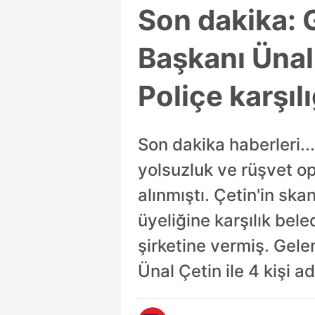
Son dakika: G
Başkanı Ünal 
Poliçe karşıl
Son dakika haberleri..
yolsuzluk ve rüşvet o
alınmıştı. Çetin'in ska
üyeliğine karşılık bele
şirketine vermiş. Gele
Ünal Çetin ile 4 kişi a