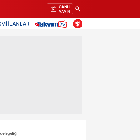
CANLI
YAYIN
SMİ İLANLAR
 delegeliği