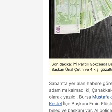
Son dakika: İYİ Partili Gökçeada 
Başkan Ünal Çetin ve 4 kişi gözaltı
Sabah'ta yer alan habere göre 
adam mı kalmadı ki, Çanakkale
olarak yazıldı. Bursa
Mustafa
Kestel
İlçe Başkanı Emin Elüstü
belediye başkanı var. Al poliçe