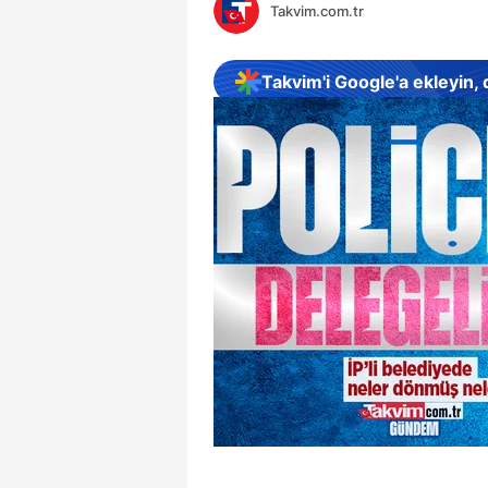
Takvim.com.tr
Takvim'i Google'a ekleyin,