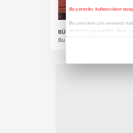
Bu çerezler, kullanıcıların tara
Bu çerezlere izin vermeniz halin
deneyimi yaşatabiliriz. Bunu y
BÜYÜK JEST
içerikleri sunabilmek adına el
Bu durum parti içerisinde büy
noktasında tek gelir kalemimiz 
Her halükârda, kullanıcılar, bu 
Sizlere daha iyi bir hizmet sun
çerezler vasıtasıyla çeşitli kiş
amacıyla kullanılmaktadır. Diğer
reklam/pazarlama faaliyetlerinin
Çerezlere ilişkin tercihlerinizi 
butonuna tıklayabilir,
Çerez Bi
6698 sayılı Kişisel Verilerin 