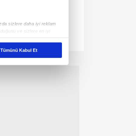
ızda sizlere daha iyi reklam
duğunu ve sizlere en iyi
liyetlerimizi karşılamak
Tümünü Kabul Et
ar gösterilmeyecektir."
çerezler kullanılmaktadır. Bu
u hizmetlerinin sunulması
i ve sizlere yönelik
nılacaktır.
kin detaylı bilgi için Ayarlar
ak ve sitemizde ilgili