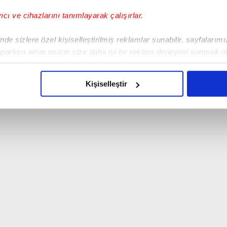
yıcı ve cihazlarını tanımlayarak çalışırlar.
de sizlere özel kişiselleştirilmiş reklamlar sunabilir, sayfalarım
aparken amacımızın size daha iyi bir reklam deneyimi sunmak ol
imizden gelen çabayı gösterdiğimizi ve bu noktada, reklamların ma
ük gerginliğe neden oldu.
olduğunu sizlere hatırlatmak isteriz.
Kişiselleştir
çerezlere izin vermedikleri takdirde, kullanıcılara hedefli reklaml
abilmek için İnternet Sitemizde kendimize ve üçüncü kişilere ait 
isel verileriniz işlenmekte olup gerekli olan çerezler bilgi toplum
 çerezler, sitemizin daha işlevsel kılınması ve kişiselleştirilmes
 yapılması, amaçlarıyla sınırlı olarak açık rızanız dahilinde kulla
aşağıda yer alan panel vasıtasıyla belirleyebilirsiniz. Çerezlere iliş
lgilendirme Metnimizi
ziyaret edebilirsiniz.
Korunması Kanunu uyarınca hazırlanmış Aydınlatma Metnimizi okum