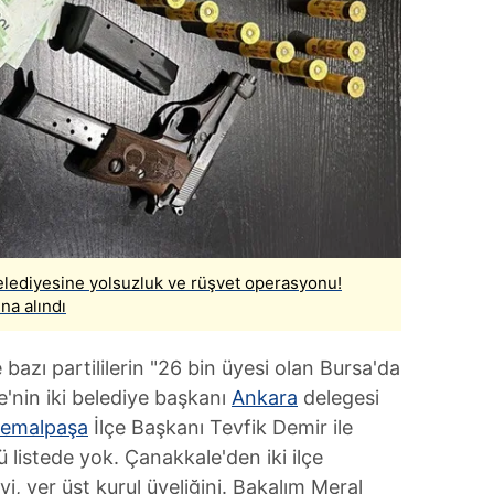
Belediyesine yolsuzluk ve rüşvet operasyonu!
na alındı
bazı partililerin "26 bin üyesi olan Bursa'da
'nin iki belediye başkanı
Ankara
delegesi
kemalpaşa
İlçe Başkanı Tevfik Demir ile
 listede yok. Çanakkale'den iki ilçe
yi, ver üst kurul üyeliğini. Bakalım Meral