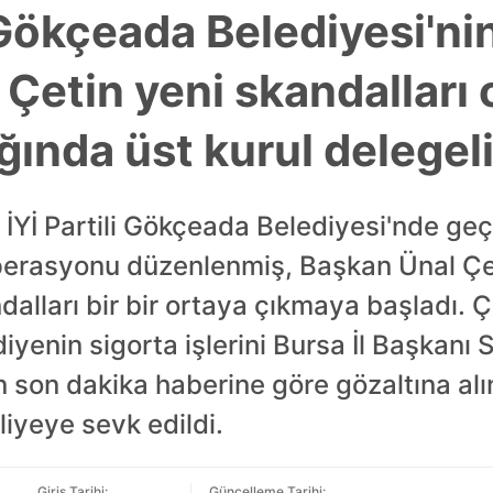
ökçeada Belediyesi'nin 
Çetin yeni skandalları o
ığında üst kurul delegel
. İYİ Partili Gökçeada Belediyesi'nde ge
perasyonu düzenlenmiş, Başkan Ünal Çe
ndalları bir bir ortaya çıkmaya başladı. Ç
diyenin sigorta işlerini Bursa İl Başkanı
n son dakika haberine göre gözaltına al
dliyeye sevk edildi.
Giriş Tarihi:
Güncelleme Tarihi: