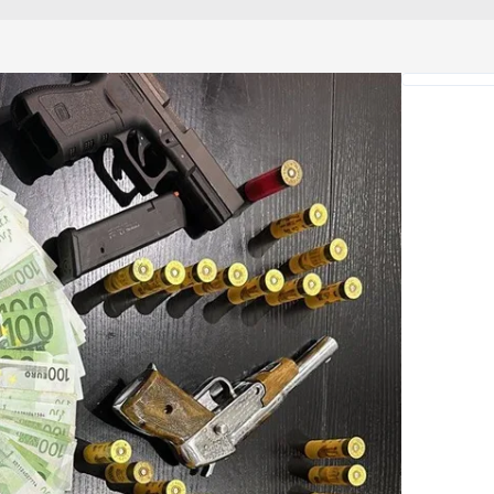
 çerezlerle ilgili bilgi almak için lütfen
tıklayınız
.