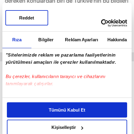
gereken konulardan biri de Türkiye'nin bu bilgileri
açıklıyor oluşu... Normal şartlarda ülkeler bu tür
kabiliyetlerini mümkün olduğu kadar saklamayı
Reddet
tercih eder. Türkiye ise kısa sürede açıkladığı
füzelerle genel yol haritasının dışına çıktı. Peki bu
Rıza
Bilgiler
Reklam Ayarları
Hakkında
neden önemli?
"Sitelerimizde reklam ve pazarlama faaliyetlerinin
yürütülmesi amaçları ile çerezler kullanılmaktadır.
Bu çerezler, kullanıcıların tarayıcı ve cihazlarını
tanımlayarak çalışırlar.
Bu çerezlere izin vermeniz halinde sizlere özel
kişiselleştirilmiş reklamlar sunabilir, sayfalarımızda sizlere
Tümünü Kabul Et
daha iyi reklam deneyimi yaşatabiliriz. Bunu yaparken
amacımızın size daha iyi bir reklam deneyimi sunmak
olduğunu ve sizlere en iyi içerikleri sunabilmek adına
Kişiselleştir
elimizden gelen çabayı gösterdiğimizi ve bu noktada,