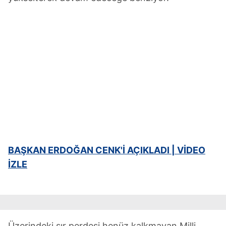
BAŞKAN ERDOĞAN CENK'İ AÇIKLADI | VİDEO
İZLE
Üzerindeki sır perdesi henüz kalkmayan Milli