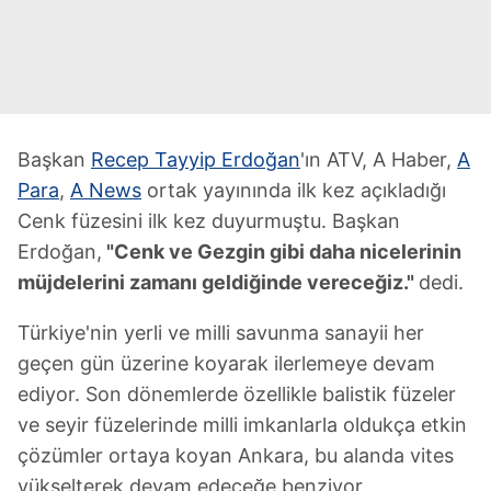
Başkan
Recep Tayyip Erdoğan
'ın ATV, A Haber,
A
Para
,
A News
ortak yayınında ilk kez açıkladığı
Cenk füzesini ilk kez duyurmuştu. Başkan
Erdoğan,
"Cenk ve Gezgin gibi daha nicelerinin
müjdelerini zamanı geldiğinde vereceğiz."
dedi.
Türkiye'nin yerli ve milli savunma sanayii her
geçen gün üzerine koyarak ilerlemeye devam
ediyor. Son dönemlerde özellikle balistik füzeler
ve seyir füzelerinde milli imkanlarla oldukça etkin
çözümler ortaya koyan Ankara, bu alanda vites
yükselterek devam edeceğe benziyor.