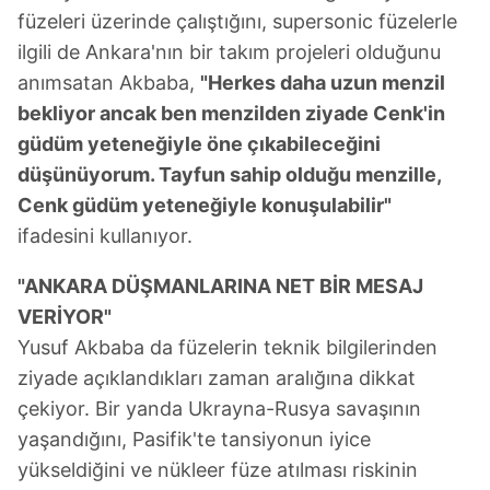
vasıtasıyla belirleyebilirsiniz. Çerezlere ilişkin detaylı bilgi
füzeleri üzerinde çalıştığını, supersonic füzelerle
için Ayarlar butonuna tıklayabilir,
Çerez Bilgilendirme
ilgili de Ankara'nın bir takım projeleri olduğunu
Metnimizi
ziyaret edebilirsiniz.
anımsatan Akbaba,
"Herkes daha uzun menzil
bekliyor ancak ben menzilden ziyade Cenk'in
6698 sayılı Kişisel Verilerin Korunması Kanunu uyarınca
hazırlanmış Aydınlatma Metnimizi okumak ve sitemizde
güdüm yeteneğiyle öne çıkabileceğini
ilgili mevzuata uygun olarak kullanılan çerezlerle ilgili bilgi
düşünüyorum. Tayfun sahip olduğu menzille,
almak için lütfen
tıklayınız
.
Cenk güdüm yeteneğiyle konuşulabilir"
ifadesini kullanıyor.
"ANKARA DÜŞMANLARINA NET BİR MESAJ
VERİYOR"
Yusuf Akbaba da füzelerin teknik bilgilerinden
ziyade açıklandıkları zaman aralığına dikkat
çekiyor. Bir yanda Ukrayna-Rusya savaşının
yaşandığını, Pasifik'te tansiyonun iyice
yükseldiğini ve nükleer füze atılması riskinin