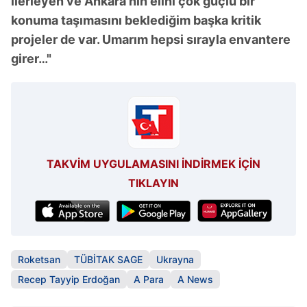
ilerleyen ve Ankara'nın elini çok güçlü bir
konuma taşımasını beklediğim başka kritik
projeler de var. Umarım hepsi sırayla envantere
girer…"
TAKVİM UYGULAMASINI İNDİRMEK İÇİN
TIKLAYIN
Roketsan
TÜBİTAK SAGE
Ukrayna
Recep Tayyip Erdoğan
A Para
A News