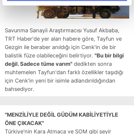
reklamların maliyetlerimizi karşılamak noktasında tek gelir
kalemimiz olduğunu sizlere hatırlatmak isteriz.
Her halükârda, kullanıcılar, bu çerezlere izin vermedikleri
Savunma Sanayii Araştırmacısı Yusuf Akbaba,
takdirde, kullanıcılara hedefli reklamlar
TRT Haber'de yer alan habere göre, Tayfun ve
gösterilmeyecektir."
Gezgin ile beraber anıldığı için Cenk'in de bir
balistik füze olabileceğini belirtiyor.
"Bu bir bilgi
Sizlere daha iyi bir hizmet sunabilmek için İnternet
değil. Sadece tüme varım"
dedikten sonra
Sitemizde kendimize ve üçüncü kişilere ait çerezler
muhtemelen Tayfun'dan farklı özellikler taşıdığı
kullanılmaktadır. Bu çerezler vasıtasıyla çeşitli kişisel
verileriniz işlenmekte olup gerekli olan çerezler bilgi
için Cenk'in yeni bir isimle adlandırıldığından
toplumu hizmetlerinin sunulması amacıyla
bahsediyor.
kullanılmaktadır. Diğer çerezler, sitemizin daha işlevsel
kılınması ve kişiselleştirilmesi ve sizlere yönelik
reklam/pazarlama faaliyetlerinin yapılması, amaçlarıyla
"MENZİLİYLE DEĞİL GÜDÜM KABİLİYETİYLE
sınırlı olarak açık rızanız dahilinde kullanılacaktır.
ÖNE ÇIKACAK"
Çerezlere ilişkin tercihlerinizi aşağıda yer alan panel
Türkiye'nin Kara Atmaca ve SOM gibi seyir