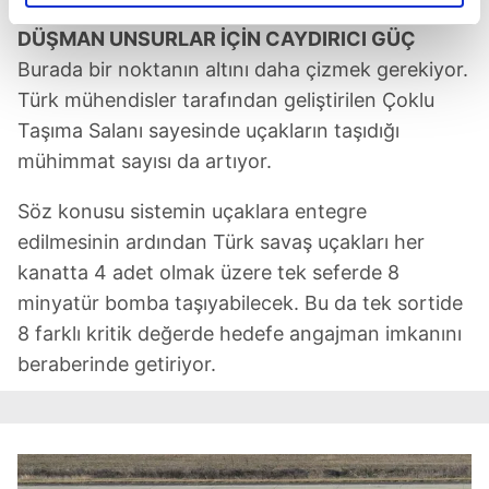
elimizden gelen çabayı gösterdiğimizi ve bu noktada,
reklamların maliyetlerimizi karşılamak noktasında tek gelir
DÜŞMAN UNSURLAR İÇİN CAYDIRICI GÜÇ
kalemimiz olduğunu sizlere hatırlatmak isteriz.
Burada bir noktanın altını daha çizmek gerekiyor.
Türk mühendisler tarafından geliştirilen Çoklu
Her halükârda, kullanıcılar, bu çerezlere izin vermedikleri
Taşıma Salanı sayesinde uçakların taşıdığı
takdirde, kullanıcılara hedefli reklamlar
mühimmat sayısı da artıyor.
gösterilmeyecektir."
Söz konusu sistemin uçaklara entegre
Sizlere daha iyi bir hizmet sunabilmek için İnternet
edilmesinin ardından Türk savaş uçakları her
Sitemizde kendimize ve üçüncü kişilere ait çerezler
kullanılmaktadır. Bu çerezler vasıtasıyla çeşitli kişisel
kanatta 4 adet olmak üzere tek seferde 8
verileriniz işlenmekte olup gerekli olan çerezler bilgi
minyatür bomba taşıyabilecek. Bu da tek sortide
toplumu hizmetlerinin sunulması amacıyla
8 farklı kritik değerde hedefe angajman imkanını
kullanılmaktadır. Diğer çerezler, sitemizin daha işlevsel
beraberinde getiriyor.
kılınması ve kişiselleştirilmesi ve sizlere yönelik
reklam/pazarlama faaliyetlerinin yapılması, amaçlarıyla
sınırlı olarak açık rızanız dahilinde kullanılacaktır.
Çerezlere ilişkin tercihlerinizi aşağıda yer alan panel