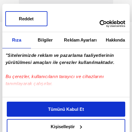
Reddet
Rıza
Bilgiler
Reklam Ayarları
Hakkında
"Sitelerimizde reklam ve pazarlama faaliyetlerinin
yürütülmesi amaçları ile çerezler kullanılmaktadır.
Bu çerezler, kullanıcıların tarayıcı ve cihazlarını
tanımlayarak çalışırlar.
Bu çerezlere izin vermeniz halinde sizlere özel
kişiselleştirilmiş reklamlar sunabilir, sayfalarımızda sizlere
Tümünü Kabul Et
daha iyi reklam deneyimi yaşatabiliriz. Bunu yaparken
amacımızın size daha iyi bir reklam deneyimi sunmak
AKINCI'nın kullanabileceği mühimmatlar
olduğunu ve sizlere en iyi içerikleri sunabilmek adına
Kişiselleştir
TEKNOFEST kapsamında sergilenmişti