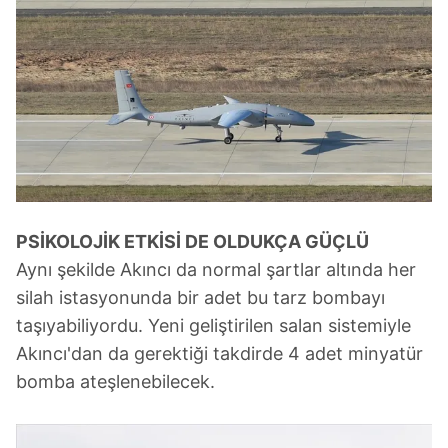
vasıtasıyla belirleyebilirsiniz. Çerezlere ilişkin detaylı bilgi
için Ayarlar butonuna tıklayabilir,
Çerez Bilgilendirme
Metnimizi
ziyaret edebilirsiniz.
6698 sayılı Kişisel Verilerin Korunması Kanunu uyarınca
hazırlanmış Aydınlatma Metnimizi okumak ve sitemizde
ilgili mevzuata uygun olarak kullanılan çerezlerle ilgili bilgi
almak için lütfen
tıklayınız
.
PSİKOLOJİK ETKİSİ DE OLDUKÇA GÜÇLÜ
Aynı şekilde Akıncı da normal şartlar altında her
silah istasyonunda bir adet bu tarz bombayı
taşıyabiliyordu. Yeni geliştirilen salan sistemiyle
Akıncı'dan da gerektiği takdirde 4 adet minyatür
bomba ateşlenebilecek.