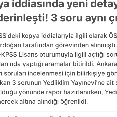
a iddiasında yeni detay
rinleşti! 3 soru aynı çı
S'deki kopya iddialarıyla ilgili olarak Ö
rdoğan tarafından görevinden alınmışt
-KPSS Lisans oturumuyla ilgili açtığı 
ları'nda yaptığı aramalar bitirildi. Anka
 soruları incelenmesi için bilirkişiye gön
kan 3 sorunun Yediiklim Yayınevi'ne ait
 olduğu yönünde rapor hazırlanırken, Yedi
ercek altına alındığı öğrenildi.