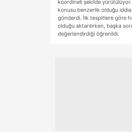
koordineli şekilde yürütülüyor
mevzuata uygun olarak kullanılan
konusu benzerlik olduğu iddia e
gönderdi. İlk tespitlere göre 
olduğu aktarılırken, başka sor
değerlendirdiği öğrenildi.