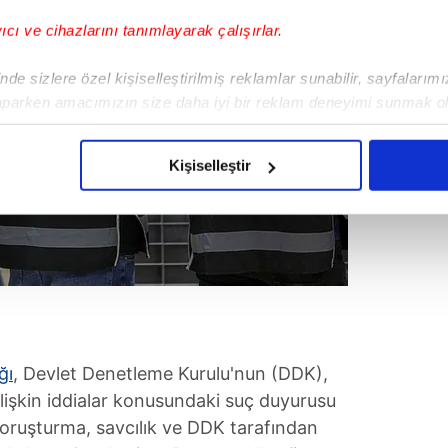
yıcı ve cihazlarını tanımlayarak çalışırlar.
de sizlere özel kişiselleştirilmiş reklamlar sunabilir, sayfalarım
aparken amacımızın size daha iyi bir reklam deneyimi sunmak ol
imizden gelen çabayı gösterdiğimizi ve bu noktada, reklamların ma
olduğunu sizlere hatırlatmak isteriz.
Kişiselleştir
çerezlere izin vermedikleri takdirde, kullanıcılara hedefli reklaml
abilmek için İnternet Sitemizde kendimize ve üçüncü kişilere ait 
isel verileriniz işlenmekte olup gerekli olan çerezler bilgi toplum
 çerezler, sitemizin daha işlevsel kılınması ve kişiselleştirilmes
 yapılması, amaçlarıyla sınırlı olarak açık rızanız dahilinde kulla
aşağıda yer alan panel vasıtasıyla belirleyebilirsiniz. Çerezlere iliş
ğı
, Devlet Denetleme Kurulu'nun (DDK),
lgilendirme Metnimizi
ziyaret edebilirsiniz.
işkin iddialar konusundaki suç duyurusu
Soruşturma, savcılık ve DDK tarafından
Korunması Kanunu uyarınca hazırlanmış Aydınlatma Metnimizi okum