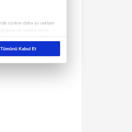
ızda sizlere daha iyi reklam
duğunu ve sizlere en iyi
liyetlerimizi karşılamak
Tümünü Kabul Et
ar gösterilmeyecektir."
çerezler kullanılmaktadır. Bu
u hizmetlerinin sunulması
i ve sizlere yönelik
nılacaktır.
kin detaylı bilgi için Ayarlar
ak ve sitemizde ilgili