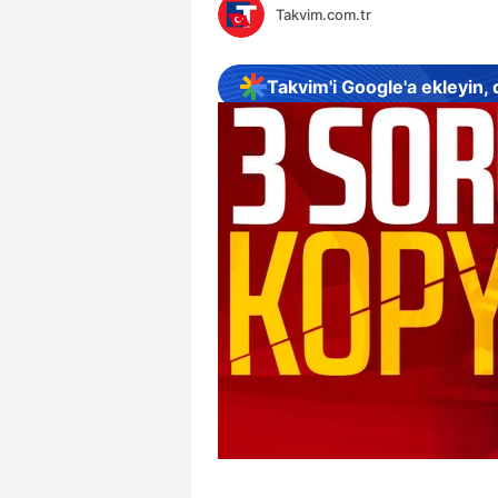
Takvim.com.tr
Takvim'i Google'a ekleyin,