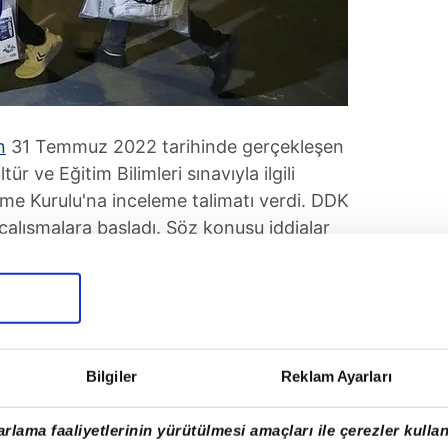
n
31 Temmuz 2022 tarihinde gerçekleşen
 ve Eğitim Bilimleri sınavıyla ilgili
leme Kurulu'na inceleme talimatı verdi. DDK
çalışmalara başladı. Söz konusu iddialar
eştirme Merkezi (ÖSYM) Başkanı Halis
rnamesiyle görevden alındı.
Bilgiler
Reklam Ayarları
rlama faaliyetlerinin yürütülmesi amaçları ile çerezler kullan