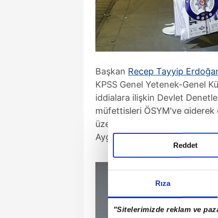
Başkan
Recep Tayyip Erdoğa
KPSS Genel Yetenek-Genel Kültür
iddialara ilişkin Devlet Denet
müfettişleri ÖSYM'ye giderek 
üzerine Ölçme, Seçme ve Yerl
Aygün, Cumhurbaşkanlığı kara
Reddet
Rıza
"Sitelerimizde reklam ve paza