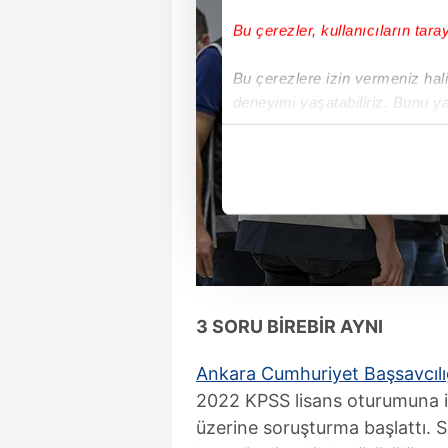
Bu çerezler, kullanıcıların tara
Bu çerezlere izin vermeniz halin
deneyimi yaşatabiliriz. Bunu y
içerikleri sunabilmek adına el
noktasında tek gelir kalemimiz 
Her halükârda, kullanıcılar, bu 
Sizlere daha iyi bir hizmet sun
çerezler vasıtasıyla çeşitli kiş
amacıyla kullanılmaktadır. Diğer
reklam/pazarlama faaliyetlerinin
3 SORU BİREBİR AYNI
Çerezlere ilişkin tercihlerinizi 
Ankara Cumhuriyet Başsavcılı
butonuna tıklayabilir,
Çerez Bi
2022 KPSS lisans oturumuna il
üzerine soruşturma başlattı. 
6698 sayılı Kişisel Verilerin 