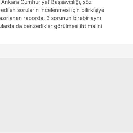
. Ankara Cumhuriyet Başsavcılığı, söz
 çerezlerle ilgili bilgi almak için lütfen
tıklayınız
.
dilen soruların incelenmesi için bilirkişiye
hazırlanan raporda, 3 sorunun birebir aynı
ularda da benzerlikler görülmesi ihtimalini