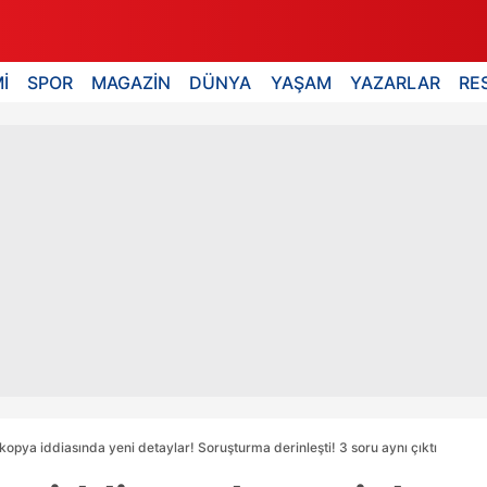
İ
SPOR
MAGAZİN
DÜNYA
YAŞAM
YAZARLAR
RE
opya iddiasında yeni detaylar! Soruşturma derinleşti! 3 soru aynı çıktı