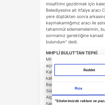
misafirimi gezdirmek için kale
Belediyesine ait itfaiye aracı
yere düştükten sonra arkasına
kaymakamlığımız aracı ile ast
tahammül edememelerinin, bu 
sormamız gerektiğine kanaat e
bulundum" dedi.
MHP'Lİ BULUT'TAN TEPKİ
MHP Tokat Milletvekili Yücel 
açıklamada, "Mustafa Kemal Ata
Reddet
Kalesi'nde asılı bulunan portre
kalkan Zile Belediyesi itfaiye 
Başkanımız Ahmet Ziraatçı ta
Rıza
Süreç İl Başkanımız Mustafa İ
Alçakça saldırı sonrasında Sa
"Sitelerimizde reklam ve paza
hassasiyeti derhal göstermiş ve