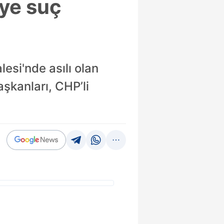
eye suç
esi'nde asılı olan
aşkanları, CHP’li