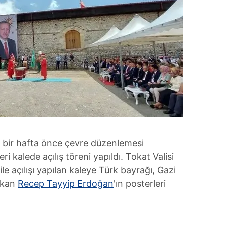
k bir hafta önce çevre düzenlemesi
kalede açılış töreni yapıldı. Tokat Valisi
le açılışı yapılan kaleye Türk bayrağı, Gazi
şkan
Recep Tayyip Erdoğan
'ın posterleri