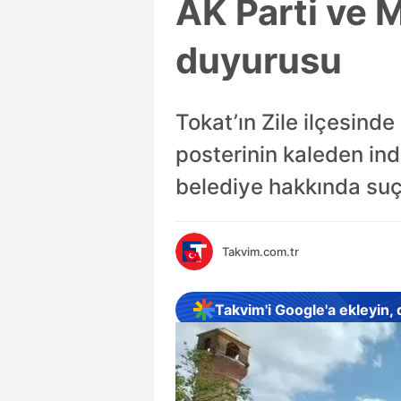
AK Parti ve 
duyurusu
Tokat’ın Zile ilçesind
posterinin kaleden indi
belediye hakkında su
Takvim.com.tr
Takvim'i Google'a ekleyin,