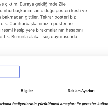
ye çıktım. Buraya geldiğimde Zile
 Cumhurbaşkanımızın olduğu posteri kesti ve
 bakmadan gittiler. Tekrar posteri biz
ırdık. Cumhurbaşkanımızın posterine
resmi kesip yere bırakmalarının hesabını
ttik. Bununla alakalı suç duyurusunda
Bulut ise sosyal medya hesabından yaptığı
türk ve Türk bayrağıyla birlikte Zile
sinin iplerini keserek ayaklar altına almaya
personelleri hakkında MHP Zile İlçe
rafından suç duyurusunda bulunulmuştur.
Bilgiler
Reklam Ayarları
pek Bey tarafından da takip edilmektedir.
yın Valimiz Numan Hatipoğlu Bey gerekli
rlama faaliyetlerinin yürütülmesi amaçları ile çerezler kullan
 ilgililer hakkında yasal işlem başlatmıştır"