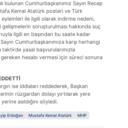
asılı bulunan Cumhurbaşkanımız Sayın Recep
 çerezlerle ilgili bilgi almak için lütfen
tıklayınız
.
tafa Kemal Atatürk posteri ve Türk
lemleri ile ilgili olarak indirme nedeni,
gili gelişmelerin soruşturulması hakkında suç
yla ilgili en başından bu saate kadar
uz. Sayın Cumhurbaşkanımıza karşı herhangi
 taktirde yasal başvurularımızla
a gereken hesabı vermesi için süreci sonuna
REDDETTİ
rgın ise iddiaları reddederek, Başkan
rinin rüzgardan dolayı yırtılarak yere
erine asıldığını söyledi.
yip Erdoğan
Mustafa Kemal Atatürk
MHP