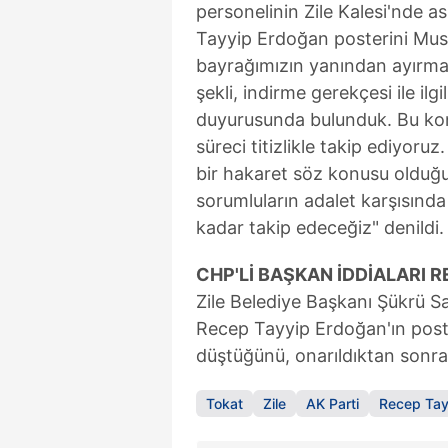
personelinin Zile Kalesi'nde 
mevzuata uygun olarak kullanılan
Tayyip Erdoğan posterini Mus
bayrağımızın yanından ayırma ey
şekli, indirme gerekçesi ile il
duyurusunda bulunduk. Bu konu
süreci titizlikle takip ediyor
bir hakaret söz konusu olduğu
sorumluların adalet karşısınd
kadar takip edeceğiz" denildi.
CHP'Lİ BAŞKAN İDDİALARI 
Zile Belediye Başkanı Şükrü Sa
Recep Tayyip Erdoğan'ın poste
düştüğünü, onarıldıktan sonra y
Tokat
Zile
AK Parti
Recep Tay