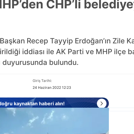
MHP’den CHP’li belediy
e Başkan Recep Tayyip Erdoğan’ın Zile Kal
rildiği iddiası ile AK Parti ve MHP ilçe b
ç duyurusunda bulundu.
Giriş Tarihi:
24 Haziran 2022 12:23
 doğru kaynaktan haberi alın!