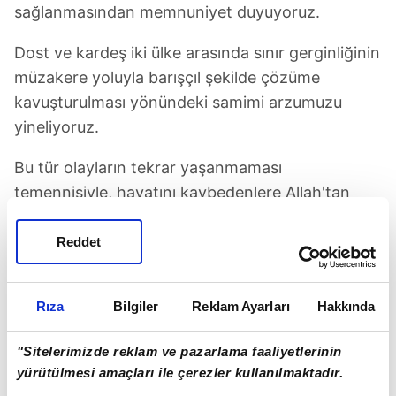
sağlanmasından memnuniyet duyuyoruz.
Dost ve kardeş iki ülke arasında sınır gerginliğinin
müzakere yoluyla barışçıl şekilde çözüme
kavuşturulması yönündeki samimi arzumuzu
yineliyoruz.
Bu tür olayların tekrar yaşanmaması
temennisiyle, hayatını kaybedenlere Allah'tan
rahmet, yaralananlara acil şifalar diliyoruz."
Reddet
Rıza
Bilgiler
Reklam Ayarları
Hakkında
TAKVİM UYGULAMASINI İNDİRMEK İÇİN
"Sitelerimizde reklam ve pazarlama faaliyetlerinin
yürütülmesi amaçları ile çerezler kullanılmaktadır.
TIKLAYIN