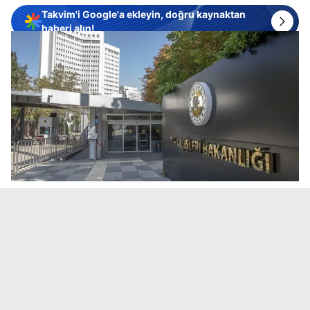
Takvim'i Google'a ekleyin, doğru kaynaktan
haberi alın!