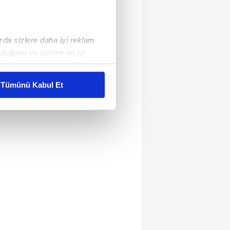
ızda sizlere daha iyi reklam
duğunu ve sizlere en iyi
liyetlerimizi karşılamak
Tümünü Kabul Et
ar gösterilmeyecektir."
çerezler kullanılmaktadır. Bu
u hizmetlerinin sunulması
i ve sizlere yönelik
nılacaktır.
kin detaylı bilgi için Ayarlar
ak ve sitemizde ilgili