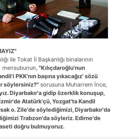
 çerezlerle ilgili bilgi almak için lütfen
tıklayınız
.
MAYIZ"
ığı ile Tokat İl Başkanlığı binalarının
sın mensubunun,
"Kılıçdaroğlu'nun
andil'i PKK'nın başına yıkacağız' sözü
r söylersiniz?"
sorusuna Muharrem İnce,
ayız. Diyarbakır'a gidip özerklik konuşup,
İzmir'de Atatürk'çü, Yozgat'ta Kandil
ak o. Zile'de söylediğimizi, Diyarbakır'da
diğimizi Trabzon'da söyleriz. Edirne'de
yaseti doğru bulmuyoruz.