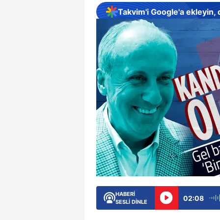
Takvim'i Google'a ekleyin,
HABERİ
02:08
SESLİ DİNLE