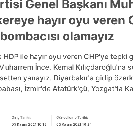
rtisi Genel Başkanı Mu
kereye hayır oyu veren 
l bombacısı olamayız
ne HDP ile hayır oyu veren CHP'ye tepki
Muharrem İnce, Kemal Kılıçdaroğlu'na se
iyasetten yanayız. Diyarbakır'a gidip özer
babası, İzmir'de Atatürk'çü, Yozgat'ta K
Giriş Tarihi:
Güncelleme Tarihi:
05 Kasım 2021 16:18
05 Kasım 2021 16:24