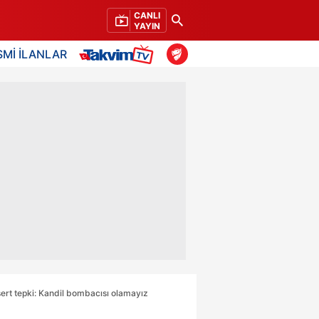
CANLI
YAYIN
SMİ İLANLAR
rt tepki: Kandil bombacısı olamayız