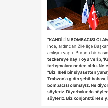
mevzuata uygun olarak kullanılan
"KANDİL'İN BOMBACISI OLA
İnce, ardından Zile İlçe Başkanl
açılışını yaptı. Burada bir ba
tezkereye hayır oyu verip, 'K
tartışmalara neden oldu. Nele
"Biz ilkeli bir siyasetten yan
Trabzon'a gidip şehit babası, 
bombacısı olamayız. Ne diyors
söyleriz. Diyarbakır'da söyle
söyleriz. Biz konjonktürel si