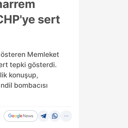
harrem
CHP'ye sert
 gösteren Memleket
rt tepki gösterdi.
klik konuşup,
andil bombacısı