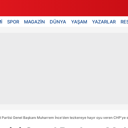
İ
SPOR
MAGAZİN
DÜNYA
YAŞAM
YAZARLAR
RE
Partisi Genel Başkanı Muharrem İnce'den tezkereye hayır oyu veren CHP'ye se