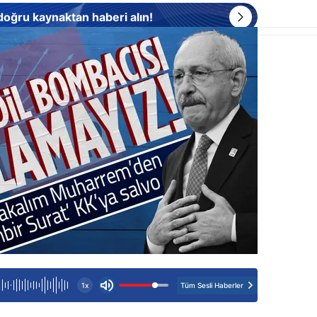
 doğru kaynaktan haberi alın!
Tüm Sesli Haberler
1x