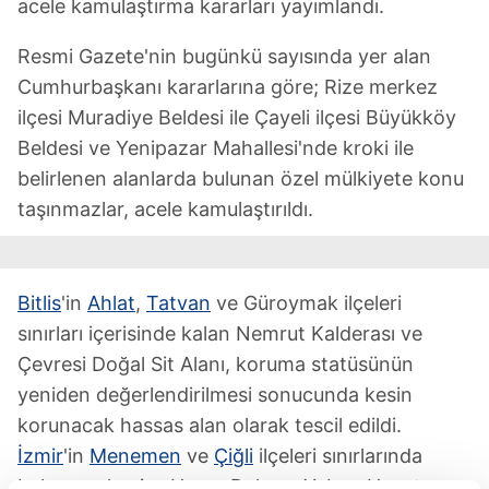
acele kamulaştırma kararları yayımlandı.
Resmi Gazete'nin bugünkü sayısında yer alan
Cumhurbaşkanı kararlarına göre; Rize merkez
ilçesi Muradiye Beldesi ile Çayeli ilçesi Büyükköy
Beldesi ve Yenipazar Mahallesi'nde kroki ile
belirlenen alanlarda bulunan özel mülkiyete konu
taşınmazlar, acele kamulaştırıldı.
Bitlis
'in
Ahlat
,
Tatvan
ve Güroymak ilçeleri
sınırları içerisinde kalan Nemrut Kalderası ve
Çevresi Doğal Sit Alanı, koruma statüsünün
yeniden değerlendirilmesi sonucunda kesin
korunacak hassas alan olarak tescil edildi.
İzmir
'in
Menemen
ve
Çiğli
ilçeleri sınırlarında
bulunan alan ise Homa Dalyanı Yaban Hayatı