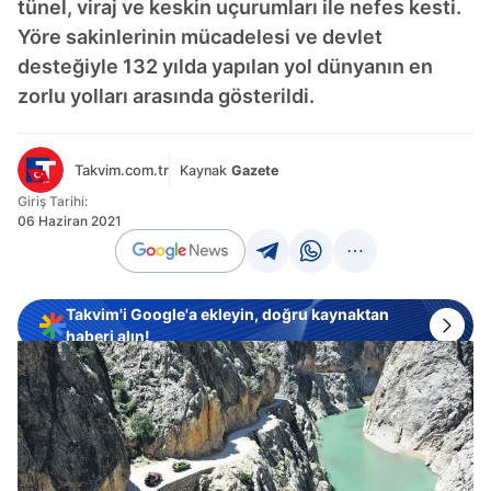
tünel, viraj ve keskin uçurumları ile nefes kesti.
Yöre sakinlerinin mücadelesi ve devlet
desteğiyle 132 yılda yapılan yol dünyanın en
zorlu yolları arasında gösterildi.
Takvim.com.tr
Kaynak
Gazete
Giriş Tarihi:
06 Haziran 2021
Takvim'i Google'a ekleyin, doğru kaynaktan
haberi alın!