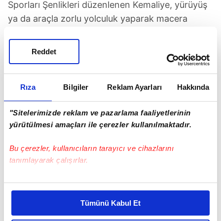
Sporları Şenlikleri düzenlenen Kemaliye, yürüyüş
ya da araçla zorlu yolculuk yaparak macera
yaşamak isteyenleri de cezbetti. Kemaliye Doğa
Sporları Kulübü Başkanı Dilşat Özpan "Taş
Reddet
Yolu'na gelen ziyaretçilerimiz burada motosiklet,
bisiklet ve araçlarıyla safari yapıyor" dedi.
Rıza
Bilgiler
Reklam Ayarları
Hakkında
Kemaliye
"Sitelerimizde reklam ve pazarlama faaliyetlerinin
yürütülmesi amaçları ile çerezler kullanılmaktadır.
SONRAKİ HABER
PKK'lı teröristleri avlayan komandolar canlı
yayında
Bu çerezler, kullanıcıların tarayıcı ve cihazlarını
tanımlayarak çalışırlar.
ÖNCEKİ HABER
Bu çerezlere izin vermeniz halinde sizlere özel
Balıkesir'de feci kaza! Otomobil şarampole uçtu
kişiselleştirilmiş reklamlar sunabilir, sayfalarımızda sizlere
Tümünü Kabul Et
daha iyi reklam deneyimi yaşatabiliriz. Bunu yaparken
amacımızın size daha iyi bir reklam deneyimi sunmak