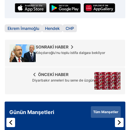
Ekrem İmamoğlu
Hendek
CHP
SONRAKİ HABER
Kılıçdaroğlu'nu toplu istifa dalgası bekliyor
ÖNCEKİ HABER
Diyarbakır anneleri bu sene de üzgün
Günün Manşetleri
Tüm Manşetler