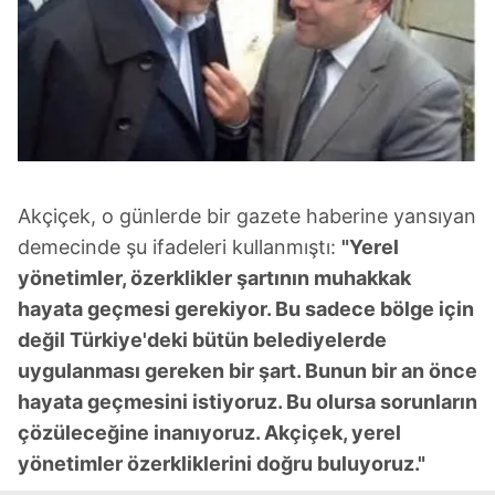
sınırlı olarak açık rızanız dahilinde kullanılacaktır.
Çerezlere ilişkin tercihlerinizi aşağıda yer alan panel
vasıtasıyla belirleyebilirsiniz. Çerezlere ilişkin detaylı bilgi
için Ayarlar butonuna tıklayabilir,
Çerez Bilgilendirme
Metnimizi
ziyaret edebilirsiniz.
6698 sayılı Kişisel Verilerin Korunması Kanunu uyarınca
Akçiçek, o günlerde bir gazete haberine yansıyan
hazırlanmış Aydınlatma Metnimizi okumak ve sitemizde
ilgili mevzuata uygun olarak kullanılan çerezlerle ilgili bilgi
demecinde şu ifadeleri kullanmıştı:
"Yerel
almak için lütfen
tıklayınız
.
yönetimler, özerklikler şartının muhakkak
hayata geçmesi gerekiyor. Bu sadece bölge için
değil Türkiye'deki bütün belediyelerde
uygulanması gereken bir şart. Bunun bir an önce
hayata geçmesini istiyoruz. Bu olursa sorunların
çözüleceğine inanıyoruz. Akçiçek, yerel
yönetimler özerkliklerini doğru buluyoruz."