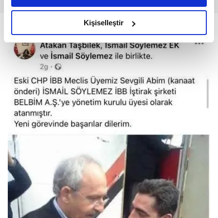
amacımızın size daha iyi bir reklam deneyimi sunmak
olduğunu ve sizlere en iyi içerikleri sunabilmek adına
Kişiselleştir
elimizden gelen çabayı gösterdiğimizi ve bu noktada,
reklamların maliyetlerimizi karşılamak noktasında tek gelir
kalemimiz olduğunu sizlere hatırlatmak isteriz.
Her halükârda, kullanıcılar, bu çerezlere izin vermedikleri
takdirde, kullanıcılara hedefli reklamlar
gösterilmeyecektir."
Sizlere daha iyi bir hizmet sunabilmek için İnternet
Sitemizde kendimize ve üçüncü kişilere ait çerezler
kullanılmaktadır. Bu çerezler vasıtasıyla çeşitli kişisel
verileriniz işlenmekte olup gerekli olan çerezler bilgi
toplumu hizmetlerinin sunulması amacıyla
kullanılmaktadır. Diğer çerezler, sitemizin daha işlevsel
kılınması ve kişiselleştirilmesi ve sizlere yönelik
reklam/pazarlama faaliyetlerinin yapılması, amaçlarıyla