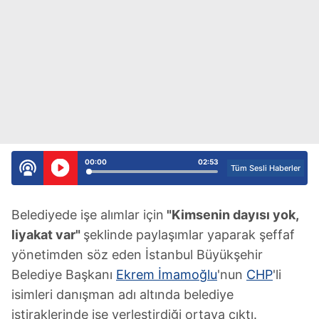
00:00
02:53
Tüm Sesli Haberler
Belediyede işe alımlar için
"Kimsenin dayısı yok,
liyakat var"
şeklinde paylaşımlar yaparak şeffaf
yönetimden söz eden İstanbul Büyükşehir
Belediye Başkanı
Ekrem İmamoğlu
'nun
CHP
'li
isimleri danışman adı altında belediye
iştiraklerinde işe yerleştirdiği ortaya çıktı.