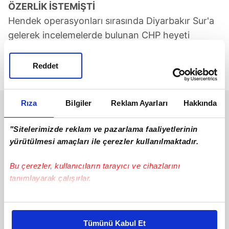
ÖZERLİK İSTEMİŞTİ
Hendek operasyonları sırasında Diyarbakır Sur'a
gelerek incelemelerde bulunan CHP heyeti
içerisinde bulunan CHP Eyüp İlçe Başkanı Sinan
Akçiçek, özerklik şartının mutlaka hayata
Reddet
geçmesi gerektiğini ifade etmişti.
Rıza
Bilgiler
Reklam Ayarları
Hakkında
"Sitelerimizde reklam ve pazarlama faaliyetlerinin
yürütülmesi amaçları ile çerezler kullanılmaktadır.
Bu çerezler, kullanıcıların tarayıcı ve cihazlarını
tanımlayarak çalışırlar.
Bu çerezlere izin vermeniz halinde sizlere özel
kişiselleştirilmiş reklamlar sunabilir, sayfalarımızda sizlere
Tümünü Kabul Et
daha iyi reklam deneyimi yaşatabiliriz. Bunu yaparken