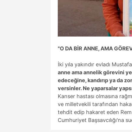
mevzuata uygun olarak kullanılan
"O DA BİR ANNE, AMA GÖREV
İki yıla yakındır evladı Mustaf
anne ama annelik görevini yer
edeceğine, kandırıp ya da zorl
versinler. Ne yaparsalar yap
Kanser hastası olmasına rağ
ve milletvekili tarafından haka
tehdit edip hakaret eden Rem
Cumhuriyet Başsavcılığı'na su