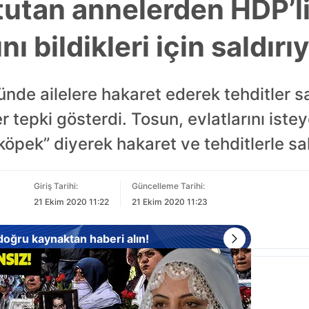
 tutan annelerden HDP’l
nı bildikleri için saldırı
nde ailelere hakaret ederek tehditler sa
 tepki gösterdi. Tosun, evlatlarını istey
köpek” diyerek hakaret ve tehditlerle sal
Giriş Tarihi:
Güncelleme Tarihi:
21 Ekim 2020 11:22
21 Ekim 2020 11:23
 doğru kaynaktan haberi alın!