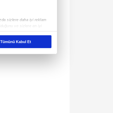
ızda sizlere daha iyi reklam
duğunu ve sizlere en iyi
liyetlerimizi karşılamak
Tümünü Kabul Et
ar gösterilmeyecektir."
çerezler kullanılmaktadır. Bu
u hizmetlerinin sunulması
i ve sizlere yönelik
nılacaktır.
kin detaylı bilgi için Ayarlar
ak ve sitemizde ilgili