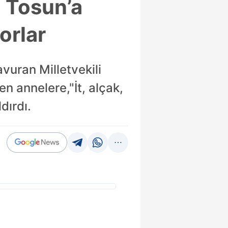
i Tosun’a
yorlar
vuran Milletvekili
en annelere,"İt, alçak,
dırdı.