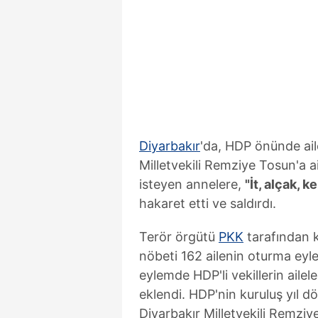
Diyarbakır
'da, HDP önünde ail
Milletvekili Remziye Tosun'a ai
isteyen annelere,
"İt, alçak, 
hakaret etti ve saldırdı.
Terör örgütü
PKK
tarafından k
nöbeti 162 ailenin oturma eyle
eylemde HDP'li vekillerin ailel
eklendi. HDP'nin kuruluş yıl 
Diyarbakır Milletvekili Remzi