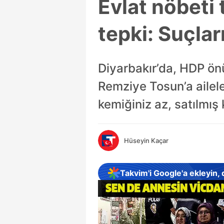
Evlat nöbeti
tepki: Suçları
Diyarbakır’da, HDP önü
Remziye Tosun’a aileler
kemiğiniz az, satılmış 
Hüseyin Kaçar
Takvim'i Google'a ekleyin,