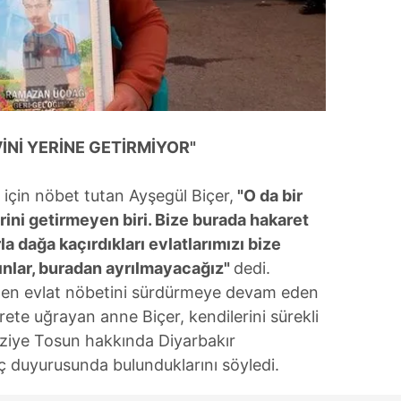
 çerezlerle ilgili bilgi almak için lütfen
tıklayınız
.
İNİ YERİNE GETİRMİYOR"
a için nöbet tutan Ayşegül Biçer,
"O da bir
ini getirmeyen biri. Bize burada hakaret
a dağa kaçırdıkları evlatlarımızı bize
sınlar, buradan ayrılmayacağız"
dedi.
men evlat nöbetini sürdürmeye devam eden
rete uğrayan anne Biçer, kendilerini sürekli
ziye Tosun hakkında Diyarbakır
ç duyurusunda bulunduklarını söyledi.