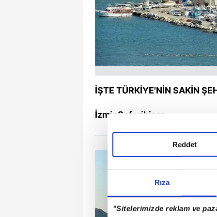
İŞTE TÜRKİYE'NİN SAKİN ŞE
İzmir Seferihisar
Reddet
Rıza
"Sitelerimizde reklam ve paza