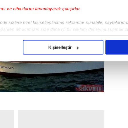
yıcı ve cihazlarını tanımlayarak çalışırlar.
de sizlere özel kişiselleştirilmiş reklamlar sunabilir, sayfalarım
aparken amacımızın size daha iyi bir reklam deneyimi sunmak ol
imizden gelen çabayı gösterdiğimizi ve bu noktada, reklamların ma
olduğunu sizlere hatırlatmak isteriz.
Kişiselleştir
çerezlere izin vermedikleri takdirde, kullanıcılara hedefli reklaml
abilmek için İnternet Sitemizde kendimize ve üçüncü kişilere ait 
isel verileriniz işlenmekte olup gerekli olan çerezler bilgi toplum
 çerezler, sitemizin daha işlevsel kılınması ve kişiselleştirilmes
 yapılması, amaçlarıyla sınırlı olarak açık rızanız dahilinde kulla
aşağıda yer alan panel vasıtasıyla belirleyebilirsiniz. Çerezlere iliş
lgilendirme Metnimizi
ziyaret edebilirsiniz.
Korunması Kanunu uyarınca hazırlanmış Aydınlatma Metnimizi okum