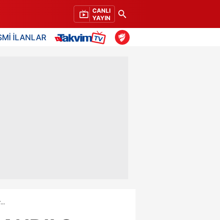
CANLI
YAYIN
SMİ İLANLAR
..