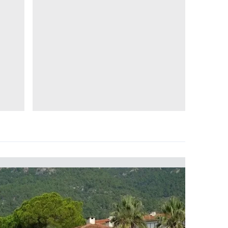
 çerezlerle ilgili bilgi almak için lütfen
tıklayınız
.