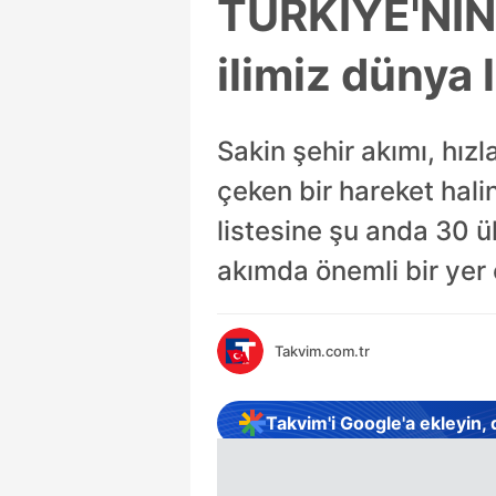
TÜRKİYE'NİN
ilimiz dünya l
Sakin şehir akımı, hız
çeken bir hareket halin
listesine şu anda 30 
akımda önemli bir yer e
Takvim.com.tr
Takvim'i Google'a ekleyin,