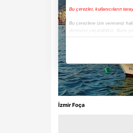
Bu çerezler, kullanıcıların tara
Bu çerezlere izin vermeniz halin
deneyimi yaşatabiliriz. Bunu y
içerikleri sunabilmek adına el
noktasında tek gelir kalemimiz 
Her halükârda, kullanıcılar, bu 
Sizlere daha iyi bir hizmet sun
çerezler vasıtasıyla çeşitli kiş
amacıyla kullanılmaktadır. Diğer
reklam/pazarlama faaliyetlerinin
İzmir Foça
Çerezlere ilişkin tercihlerinizi 
butonuna tıklayabilir,
Çerez Bi
6698 sayılı Kişisel Verilerin 