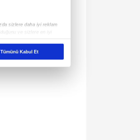
ızda sizlere daha iyi reklam
duğunu ve sizlere en iyi
liyetlerimizi karşılamak
Tümünü Kabul Et
ar gösterilmeyecektir."
çerezler kullanılmaktadır. Bu
u hizmetlerinin sunulması
i ve sizlere yönelik
nılacaktır.
kin detaylı bilgi için Ayarlar
ak ve sitemizde ilgili