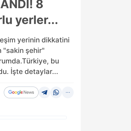
ANDI! 8
lu yerler...
eşim yerinin dikkatini
n "sakin şehir"
urumda.Türkiye, bu
u. İşte detaylar...