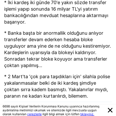
* İki kardeş iki günde 70'e yakın sözde transfer
işlemi yapıp sonunda 16 milyar TL'yi yatırım
bankacılığından mevduat hesaplarına aktarmayı
başarıyor.
* Banka başta bir anormallik olduğunu anlıyor
transferler devam ederken hesaba bloke
uyguluyor ama yine de ne olduğunu kestiremiyor.
Kardeşlerin uyarısıyla da blokeyi kaldırıyor.
Sonradan tekrar bloke koyuyor ama transferler
çoktan yapılmış...
* 2 Mart'ta 'çok para taşıdıkları için' silahla polise
yakalanmasalar belki de iki kardeş şimdiye
çoktan sırra kadem basmıştı. Yakalanırlar mıydı,
paranın ne kadarı kurtarılırdı, bilemem.
6698 sayılı Kişisel Verilerin Korunması Kanunu uyarınca hazırlanmış
aydınlatma metnimizi okumak ve sitemizde ilgili mevzuata uygun
olarak kullanılan
çerezlerle
ilgili bilgi almak için lütfen
tıklayınız.