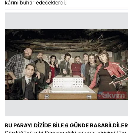
kârını buhar edeceklerdi.
BU PARAYI DİZİDE BİLE 6 GÜNDE BASABİLDİLER
Gördüğünü gibi Samsun'daki soygun girişimi tüm