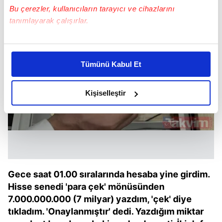
Bu çerezler, kullanıcıların tarayıcı ve cihazlarını
tanımlayarak çalışırlar.
Bu çerezlere izin vermeniz halinde sizlere özel
kişiselleştirilmiş reklamlar sunabilir, sayfalarımızda sizlere
Tümünü Kabul Et
daha iyi reklam deneyimi yaşatabiliriz. Bunu yaparken
amacımızın size daha iyi bir reklam deneyimi sunmak
olduğunu ve sizlere en iyi içerikleri sunabilmek adına
Kişiselleştir
elimizden gelen çabayı gösterdiğimizi ve bu noktada,
reklamların maliyetlerimizi karşılamak noktasında tek gelir
kalemimiz olduğunu sizlere hatırlatmak isteriz.
Her halükârda, kullanıcılar, bu çerezlere izin vermedikleri
takdirde, kullanıcılara hedefli reklamlar
Gece saat 01.00 sıralarında hesaba yine girdim.
gösterilmeyecektir."
Hisse senedi 'para çek' mönüsünden
7.000.000.000 (7 milyar) yazdım, 'çek' diye
Sizlere daha iyi bir hizmet sunabilmek için İnternet
tıkladım. 'Onaylanmıştır' dedi. Yazdığım miktar
Sitemizde kendimize ve üçüncü kişilere ait çerezler