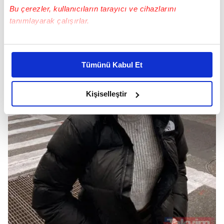
Bu çerezler, kullanıcıların tarayıcı ve cihazlarını
tanımlayarak çalışırlar.
Bu çerezlere izin vermeniz halinde sizlere özel
kişiselleştirilmiş reklamlar sunabilir, sayfalarımızda sizlere
Tümünü Kabul Et
daha iyi reklam deneyimi yaşatabiliriz. Bunu yaparken
amacımızın size daha iyi bir reklam deneyimi sunmak
olduğunu ve sizlere en iyi içerikleri sunabilmek adına
Kişiselleştir
elimizden gelen çabayı gösterdiğimizi ve bu noktada,
reklamların maliyetlerimizi karşılamak noktasında tek gelir
kalemimiz olduğunu sizlere hatırlatmak isteriz.
Her halükârda, kullanıcılar, bu çerezlere izin vermedikleri
takdirde, kullanıcılara hedefli reklamlar
gösterilmeyecektir."
Sizlere daha iyi bir hizmet sunabilmek için İnternet
Sitemizde kendimize ve üçüncü kişilere ait çerezler