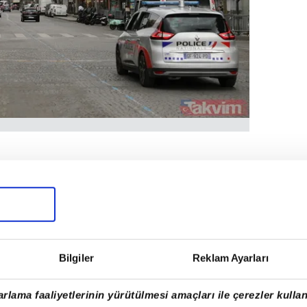
 Şanzelize Bulvarı geniş bir tarla
IV. Henry'nin eşi Marie de' Medici bölgenin
bulvara dönüştürülmesini istedi.
zun tartışmalar yaşandı. Hangi ağacın
Bilgiler
Reklam Ayarları
l şekilleneceği dönemin önemli
i.
rlama faaliyetlerinin yürütülmesi amaçları ile çerezler kullan