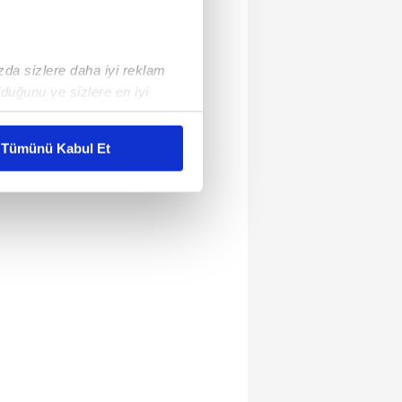
ızda sizlere daha iyi reklam
duğunu ve sizlere en iyi
liyetlerimizi karşılamak
Tümünü Kabul Et
ar gösterilmeyecektir."
çerezler kullanılmaktadır. Bu
u hizmetlerinin sunulması
i ve sizlere yönelik
nılacaktır.
kin detaylı bilgi için Ayarlar
ak ve sitemizde ilgili