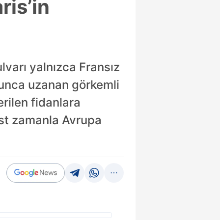
ris’in
lvarı yalnızca Fransız
oyunca uzanan görkemli
rilen fidanlara
jest zamanla Avrupa