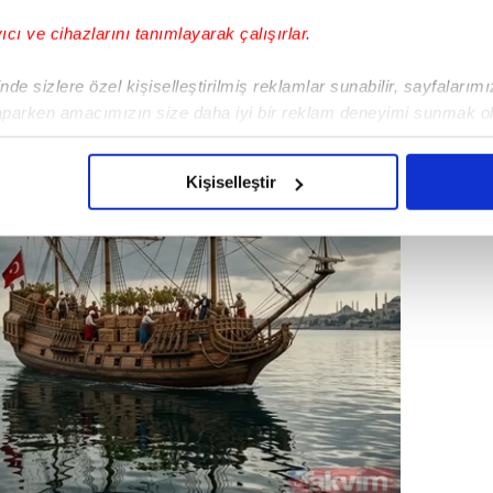
yıcı ve cihazlarını tanımlayarak çalışırlar.
de sizlere özel kişiselleştirilmiş reklamlar sunabilir, sayfalarım
aparken amacımızın size daha iyi bir reklam deneyimi sunmak ol
imizden gelen çabayı gösterdiğimizi ve bu noktada, reklamların ma
olduğunu sizlere hatırlatmak isteriz.
Kişiselleştir
çerezlere izin vermedikleri takdirde, kullanıcılara hedefli reklaml
abilmek için İnternet Sitemizde kendimize ve üçüncü kişilere ait 
isel verileriniz işlenmekte olup gerekli olan çerezler bilgi toplum
 çerezler, sitemizin daha işlevsel kılınması ve kişiselleştirilmes
 yapılması, amaçlarıyla sınırlı olarak açık rızanız dahilinde kulla
aşağıda yer alan panel vasıtasıyla belirleyebilirsiniz. Çerezlere iliş
lgilendirme Metnimizi
ziyaret edebilirsiniz.
Korunması Kanunu uyarınca hazırlanmış Aydınlatma Metnimizi okum