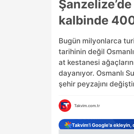
Şanzelize’de 
kalbinde 400 
Bugün milyonlarca turi
tarihinin değil Osmanl
at kestanesi ağaçların
dayanıyor. Osmanlı Su
şehir peyzajını değişti
Takvim.com.tr
Takvim'i Google'a ekleyin,