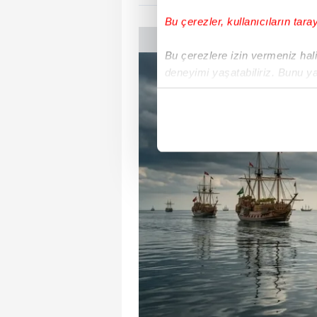
Bu çerezler, kullanıcıların tara
Bu çerezlere izin vermeniz halin
deneyimi yaşatabiliriz. Bunu y
içerikleri sunabilmek adına el
noktasında tek gelir kalemimiz 
Her halükârda, kullanıcılar, bu 
Sizlere daha iyi bir hizmet sun
çerezler vasıtasıyla çeşitli kiş
amacıyla kullanılmaktadır. Diğer
reklam/pazarlama faaliyetlerinin
Çerezlere ilişkin tercihlerinizi 
butonuna tıklayabilir,
Çerez Bi
6698 sayılı Kişisel Verilerin 