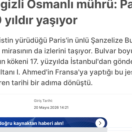
gizli Osmanlı mührü: Pa
yıldır yaşıyor
stin yürüdüğü Paris'in ünlü Şanzelize Bu
ı mirasının da izlerini taşıyor. Bulvar b
ın kökeni 17. yüzyılda İstanbul'dan gönde
ltanı I. Ahmed'in Fransa'ya yaptığı bu 
ren tarihi bir adıma dönüştü.
Giriş Tarihi:
20 Mayıs 2026 14:21
 doğru kaynaktan haberi alın!