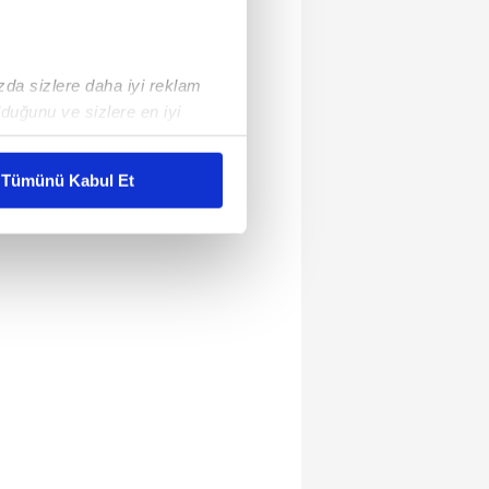
ızda sizlere daha iyi reklam
duğunu ve sizlere en iyi
liyetlerimizi karşılamak
Tümünü Kabul Et
ar gösterilmeyecektir."
çerezler kullanılmaktadır. Bu
u hizmetlerinin sunulması
i ve sizlere yönelik
nılacaktır.
kin detaylı bilgi için Ayarlar
ak ve sitemizde ilgili