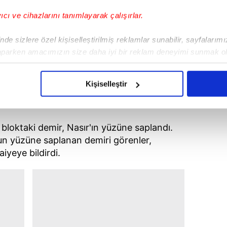
yıcı ve cihazlarını tanımlayarak çalışırlar.
de sizlere özel kişiselleştirilmiş reklamlar sunabilir, sayfalarım
aparken amacımızın size daha iyi bir reklam deneyimi sunmak ol
imizden gelen çabayı gösterdiğimizi ve bu noktada, reklamların ma
olduğunu sizlere hatırlatmak isteriz.
Kişiselleştir
çerezlere izin vermedikleri takdirde, kullanıcılara hedefli reklaml
 YÜZÜNE SAPLANDI
abilmek için İnternet Sitemizde kendimize ve üçüncü kişilere ait 
loktaki demir, Nasır'ın yüzüne saplandı.
isel verileriniz işlenmekte olup gerekli olan çerezler bilgi toplum
un yüzüne saplanan demiri görenler,
 çerezler, sitemizin daha işlevsel kılınması ve kişiselleştirilmes
aiyeye bildirdi.
 yapılması, amaçlarıyla sınırlı olarak açık rızanız dahilinde kulla
aşağıda yer alan panel vasıtasıyla belirleyebilirsiniz. Çerezlere iliş
lgilendirme Metnimizi
ziyaret edebilirsiniz.
Korunması Kanunu uyarınca hazırlanmış Aydınlatma Metnimizi okum