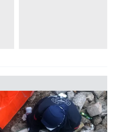
 çerezlerle ilgili bilgi almak için lütfen
tıklayınız
.