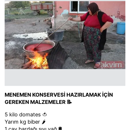
MENEMEN KONSERVESİ HAZIRLAMAK İÇİN
GEREKEN MALZEMELER 📝
5 kilo domates 🍅
Yarım kg biber 🌶️
1 çay bardağı sıvı yağ 🛢️