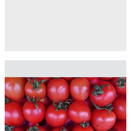
vasıtasıyla belirleyebilirsiniz. Çerezlere ilişkin detaylı bilgi
için Ayarlar butonuna tıklayabilir,
Çerez Bilgilendirme
Metnimizi
ziyaret edebilirsiniz.
6698 sayılı Kişisel Verilerin Korunması Kanunu uyarınca
hazırlanmış Aydınlatma Metnimizi okumak ve sitemizde
ilgili mevzuata uygun olarak kullanılan çerezlerle ilgili bilgi
almak için lütfen
tıklayınız
.