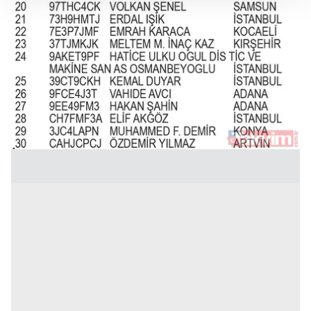
Her halükârda, kullanıcılar, bu çerezlere izin vermedikleri
takdirde, kullanıcılara hedefli reklamlar
gösterilmeyecektir."
Sizlere daha iyi bir hizmet sunabilmek için İnternet
Sitemizde kendimize ve üçüncü kişilere ait çerezler
kullanılmaktadır. Bu çerezler vasıtasıyla çeşitli kişisel
verileriniz işlenmekte olup gerekli olan çerezler bilgi
toplumu hizmetlerinin sunulması amacıyla
kullanılmaktadır. Diğer çerezler, sitemizin daha işlevsel
kılınması ve kişiselleştirilmesi ve sizlere yönelik
reklam/pazarlama faaliyetlerinin yapılması, amaçlarıyla
sınırlı olarak açık rızanız dahilinde kullanılacaktır.
Çerezlere ilişkin tercihlerinizi aşağıda yer alan panel
vasıtasıyla belirleyebilirsiniz. Çerezlere ilişkin detaylı bilgi
için Ayarlar butonuna tıklayabilir,
Çerez Bilgilendirme
Metnimizi
ziyaret edebilirsiniz.