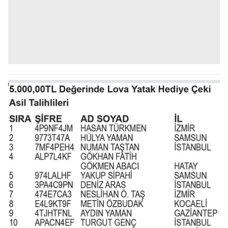
6698 sayılı Kişisel Verilerin Korunması Kanunu uyarınca
hazırlanmış Aydınlatma Metnimizi okumak ve sitemizde
ilgili mevzuata uygun olarak kullanılan çerezlerle ilgili bilgi
almak için lütfen
tıklayınız
.