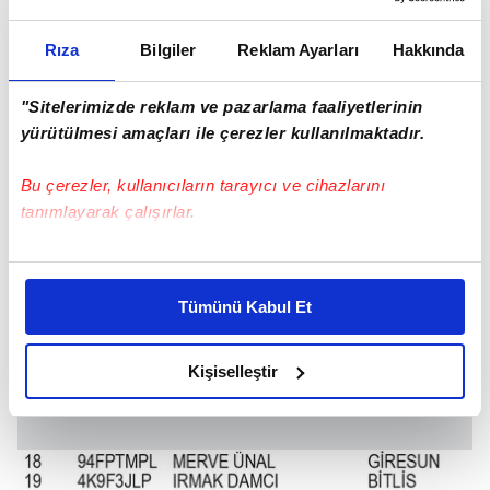
Rıza
Bilgiler
Reklam Ayarları
Hakkında
"Sitelerimizde reklam ve pazarlama faaliyetlerinin
yürütülmesi amaçları ile çerezler kullanılmaktadır.
Bu çerezler, kullanıcıların tarayıcı ve cihazlarını
tanımlayarak çalışırlar.
Bu çerezlere izin vermeniz halinde sizlere özel
kişiselleştirilmiş reklamlar sunabilir, sayfalarımızda sizlere
Tümünü Kabul Et
daha iyi reklam deneyimi yaşatabiliriz. Bunu yaparken
amacımızın size daha iyi bir reklam deneyimi sunmak
olduğunu ve sizlere en iyi içerikleri sunabilmek adına
Kişiselleştir
elimizden gelen çabayı gösterdiğimizi ve bu noktada,
reklamların maliyetlerimizi karşılamak noktasında tek gelir
kalemimiz olduğunu sizlere hatırlatmak isteriz.