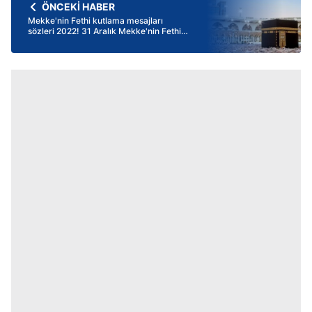
ÖNCEKİ HABER
Mekke'nin Fethi kutlama mesajları
sözleri 2022! 31 Aralık Mekke'nin Fethi
mübarek olsun: Whatsapp, SMS Dualı,
resimli, hadisli, anlamlı kısa, uzun
mesajlar!