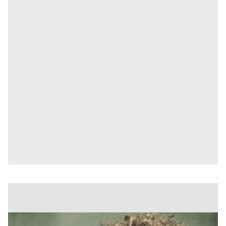
kılınması ve kişiselleştirilmesi ve sizlere yönelik
reklam/pazarlama faaliyetlerinin yapılması, amaçlarıyla
sınırlı olarak açık rızanız dahilinde kullanılacaktır.
Çerezlere ilişkin tercihlerinizi aşağıda yer alan panel
vasıtasıyla belirleyebilirsiniz. Çerezlere ilişkin detaylı bilgi
için Ayarlar butonuna tıklayabilir,
Çerez Bilgilendirme
Metnimizi
ziyaret edebilirsiniz.
6698 sayılı Kişisel Verilerin Korunması Kanunu uyarınca
hazırlanmış Aydınlatma Metnimizi okumak ve sitemizde
ilgili mevzuata uygun olarak kullanılan çerezlerle ilgili bilgi
almak için lütfen
tıklayınız
.