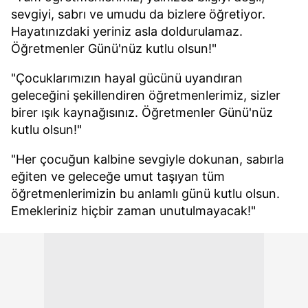
kullanılmaktadır. Bu çerezler vasıtasıyla çeşitli kişisel
sevgiyi, sabrı ve umudu da bizlere öğretiyor.
verileriniz işlenmekte olup gerekli olan çerezler bilgi
Hayatınızdaki yeriniz asla doldurulamaz.
toplumu hizmetlerinin sunulması amacıyla
Öğretmenler Günü'nüz kutlu olsun!"
kullanılmaktadır. Diğer çerezler, sitemizin daha işlevsel
kılınması ve kişiselleştirilmesi ve sizlere yönelik
"Çocuklarımızın hayal gücünü uyandıran
reklam/pazarlama faaliyetlerinin yapılması, amaçlarıyla
geleceğini şekillendiren öğretmenlerimiz, sizler
sınırlı olarak açık rızanız dahilinde kullanılacaktır.
birer ışık kaynağısınız. Öğretmenler Günü'nüz
kutlu olsun!"
Çerezlere ilişkin tercihlerinizi aşağıda yer alan panel
"Her çocuğun kalbine sevgiyle dokunan, sabırla
vasıtasıyla belirleyebilirsiniz. Çerezlere ilişkin detaylı bilgi
için Ayarlar butonuna tıklayabilir,
Çerez Bilgilendirme
eğiten ve geleceğe umut taşıyan tüm
Metnimizi
ziyaret edebilirsiniz.
öğretmenlerimizin bu anlamlı günü kutlu olsun.
Emekleriniz hiçbir zaman unutulmayacak!"
6698 sayılı Kişisel Verilerin Korunması Kanunu uyarınca
hazırlanmış Aydınlatma Metnimizi okumak ve sitemizde
ilgili mevzuata uygun olarak kullanılan çerezlerle ilgili bilgi
almak için lütfen
tıklayınız
.