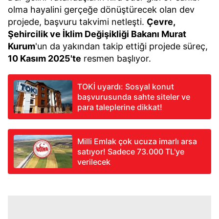
olma hayalini gerçeğe dönüştürecek olan dev
projede, başvuru takvimi netleşti.
Çevre,
Şehircilik ve İklim Değişikliği Bakanı Murat
Kurum
'un da yakından takip ettiği projede süreç,
10 Kasım 2025'te
resmen başlıyor.
TOKİ uyardı: Sosyal konut
başvurusunda sahte siteler ve
para taleplerine dikkat!
Milli Emlak çok ucuza imarlı arsa
satıyor! Sadece 73.000 TL'ye
verilecek