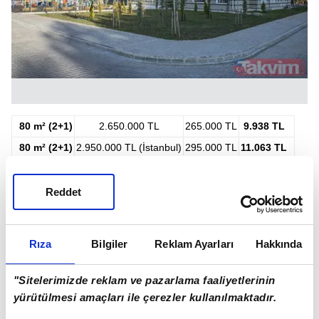
80 m² (2+1)
2.650.000 TL
265.000 TL
9.938 TL
80 m² (2+1)
2.950.000 TL (İstanbul)
295.000 TL
11.063 TL
Reddet
Rıza
Bilgiler
Reklam Ayarları
Hakkında
"Sitelerimizde reklam ve pazarlama faaliyetlerinin
yürütülmesi amaçları ile çerezler kullanılmaktadır.