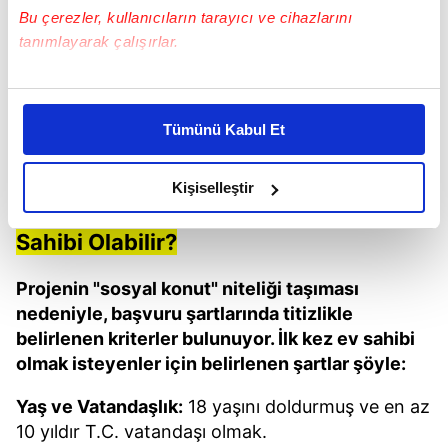
Bu çerezler, kullanıcıların tarayıcı ve cihazlarını
tanımlayarak çalışırlar.
Bu çerezlere izin vermeniz halinde sizlere özel
kişiselleştirilmiş reklamlar sunabilir, sayfalarımızda sizlere
Tümünü Kabul Et
daha iyi reklam deneyimi yaşatabiliriz. Bunu yaparken
amacımızın size daha iyi bir reklam deneyimi sunmak
olduğunu ve sizlere en iyi içerikleri sunabilmek adına
Kişiselleştir
elimizden gelen çabayı gösterdiğimizi ve bu noktada,
Başvuru Şartları Sil Baştan: Kimler Ev
reklamların maliyetlerimizi karşılamak noktasında tek gelir
Sahibi Olabilir?
kalemimiz olduğunu sizlere hatırlatmak isteriz.
Projenin "sosyal konut" niteliği taşıması
Her halükârda, kullanıcılar, bu çerezlere izin vermedikleri
nedeniyle, başvuru şartlarında titizlikle
takdirde, kullanıcılara hedefli reklamlar
belirlenen kriterler bulunuyor. İlk kez ev sahibi
gösterilmeyecektir."
olmak isteyenler için belirlenen şartlar şöyle:
Sizlere daha iyi bir hizmet sunabilmek için İnternet
Yaş ve Vatandaşlık:
18 yaşını doldurmuş ve en az
Sitemizde kendimize ve üçüncü kişilere ait çerezler
10 yıldır T.C. vatandaşı olmak.