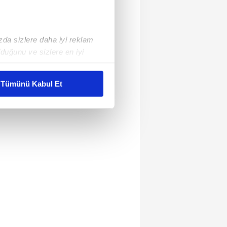
ızda sizlere daha iyi reklam
duğunu ve sizlere en iyi
liyetlerimizi karşılamak
Tümünü Kabul Et
ar gösterilmeyecektir."
çerezler kullanılmaktadır. Bu
u hizmetlerinin sunulması
i ve sizlere yönelik
nılacaktır.
kin detaylı bilgi için Ayarlar
ak ve sitemizde ilgili