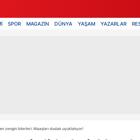
İ
SPOR
MAGAZİN
DÜNYA
YAŞAM
YAZARLAR
RE
n zengin liderleri: Maaşları dudak uçuklatıyor!