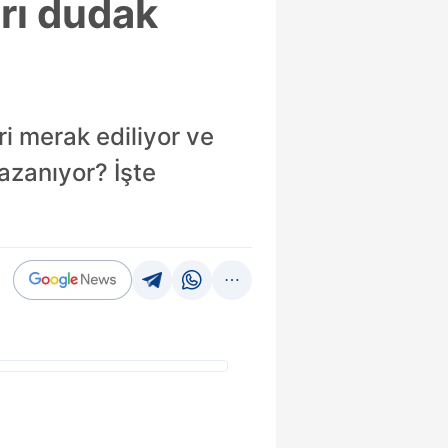
arı dudak
i merak ediliyor ve
kazanıyor? İşte