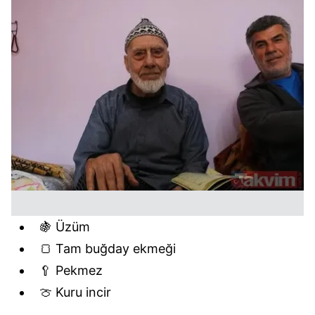
🍇 Üzüm
🍞 Tam buğday ekmeği
🥄 Pekmez
🍈 Kuru incir