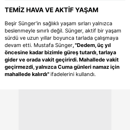
kullanılmaktadır. Diğer çerezler, sitemizin daha işlevsel
kılınması ve kişiselleştirilmesi ve sizlere yönelik
TEMİZ HAVA VE AKTİF YAŞAM
reklam/pazarlama faaliyetlerinin yapılması, amaçlarıyla
sınırlı olarak açık rızanız dahilinde kullanılacaktır.
Beşir Sünger'in sağlıklı yaşam sırları yalnızca
beslenmeyle sınırlı değil. Sünger, aktif bir yaşam
Çerezlere ilişkin tercihlerinizi aşağıda yer alan panel
sürdü ve uzun yıllar boyunca tarlada çalışmaya
vasıtasıyla belirleyebilirsiniz. Çerezlere ilişkin detaylı bilgi
devam etti. Mustafa Sünger
, "Dedem, üç yıl
için Ayarlar butonuna tıklayabilir,
Çerez Bilgilendirme
öncesine kadar bizimle güreş tutardı, tarlaya
Metnimizi
ziyaret edebilirsiniz.
gider ve orada vakit geçirirdi. Mahallede vakit
geçirmezdi, yalnızca Cuma günleri namaz için
6698 sayılı Kişisel Verilerin Korunması Kanunu uyarınca
mahallede kalırdı"
ifadelerini kullandı.
hazırlanmış Aydınlatma Metnimizi okumak ve sitemizde
ilgili mevzuata uygun olarak kullanılan çerezlerle ilgili bilgi
almak için lütfen
tıklayınız
.