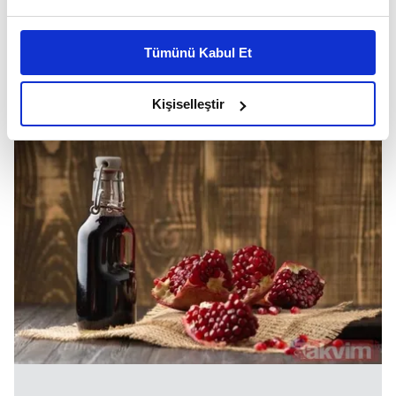
Bu çerezlere izin vermeniz halinde sizlere özel
kişiselleştirilmiş reklamlar sunabilir, sayfalarımızda sizlere
Tümünü Kabul Et
daha iyi reklam deneyimi yaşatabiliriz. Bunu yaparken
amacımızın size daha iyi bir reklam deneyimi sunmak
olduğunu ve sizlere en iyi içerikleri sunabilmek adına
Kişiselleştir
elimizden gelen çabayı gösterdiğimizi ve bu noktada,
reklamların maliyetlerimizi karşılamak noktasında tek gelir
kalemimiz olduğunu sizlere hatırlatmak isteriz.
Her halükârda, kullanıcılar, bu çerezlere izin vermedikleri
takdirde, kullanıcılara hedefli reklamlar
gösterilmeyecektir."
Sizlere daha iyi bir hizmet sunabilmek için İnternet
Sitemizde kendimize ve üçüncü kişilere ait çerezler
kullanılmaktadır. Bu çerezler vasıtasıyla çeşitli kişisel
verileriniz işlenmekte olup gerekli olan çerezler bilgi
toplumu hizmetlerinin sunulması amacıyla