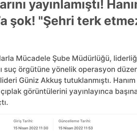
arını yayınlamıştı! Han
a şok! "Şehri terk etme
arla Mücadele Şube Müdürlüğü, liderliği
ğı suç örgütüne yönelik operasyon düze
 lideri Güniz Akkuş tutuklanmıştı. Hanı
 çıplak görüntülerini yayınlayınca başın
tı.
Giriş Tarihi:
Güncelleme Tarihi:
15 Nisan 2022 11:30
15 Nisan 2022 11:53