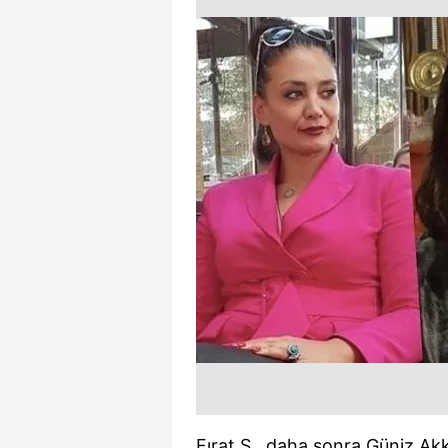
Fırat Ş., daha sonra Güniz A