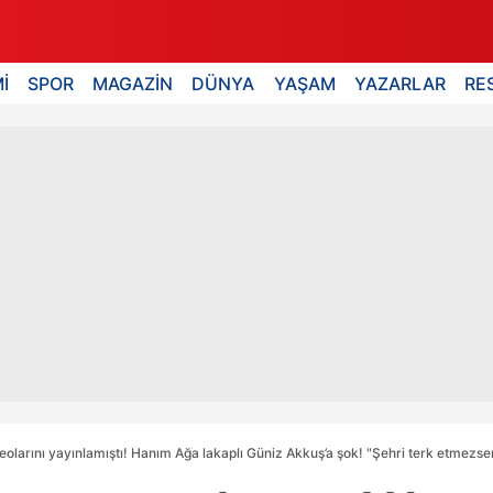
İ
SPOR
MAGAZİN
DÜNYA
YAŞAM
YAZARLAR
RE
eolarını yayınlamıştı! Hanım Ağa lakaplı Güniz Akkuş’a şok! "Şehri terk etmezse