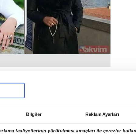
vurarak Güniz Akkuş'un özel ve çıplak
rinden ifşa ettiği gerekçesiyle suç
Bilgiler
Reklam Ayarları
rlama faaliyetlerinin yürütülmesi amaçları ile çerezler kullan