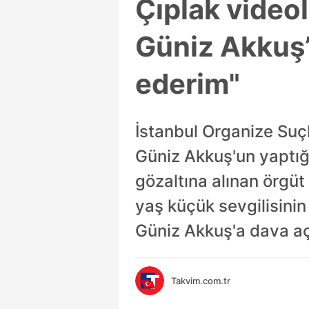
Çıplak videol
Güniz Akkuş’
ederim"
İstanbul Organize Suçl
Güniz Akkuş'un yaptı
gözaltına alınan örgüt
yaş küçük sevgilisinin
Güniz Akkuş'a dava aç
Takvim.com.tr