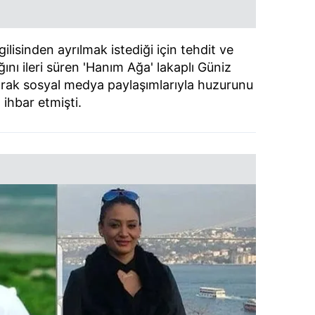
lisinden ayrılmak istediği için tehdit ve
ını ileri süren 'Hanım Ağa' lakaplı Güniz
arak sosyal medya paylaşımlarıyla huzurunu
 ihbar etmişti.