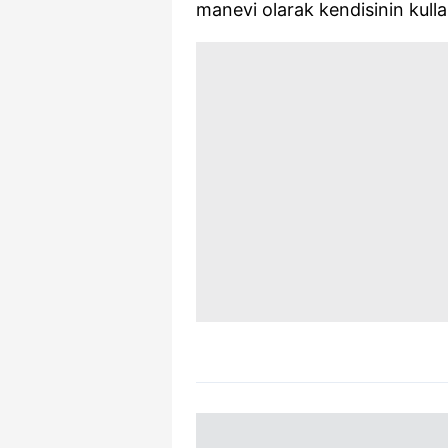
manevi olarak kendisinin kullanı
mevzuata uygun olarak kullanılan