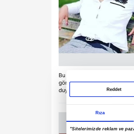
Bu kez Fırat Ş., savcılığa baş
görüntülerini sosyal medya üze
Reddet
duyurusunda bulundu.
Rıza
"Sitelerimizde reklam ve paza