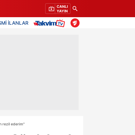
CANLI
YAYIN
SMİ İLANLAR
n rezil ederim"