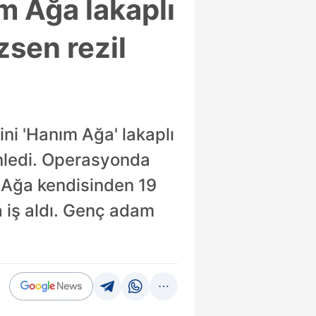
ım Ağa lakaplı
zsen rezil
ni 'Hanım Ağa' lakaplı
nledi. Operasyonda
m Ağa kendisinden 19
a iş aldı. Genç adam