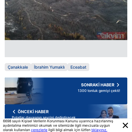
Çanakkale
İbrahim Yumaklı
Eceabat
SONRAKİ HABER
1300 tonluk gemiyi çekti!
ÖNCEKİ HABER
Polatlar davasının seyrini değiştirecek
6698 sayılı Kişisel Verilerin Korunması Kanunu uyarınca hazırlanmış
gelişme!
aydınlatma metnimizi okumak ve sitemizde ilgili mevzuata uygun
olarak kullanılan
çerezlerle
ilgili bilgi almak için lütfen
tıklayınız.