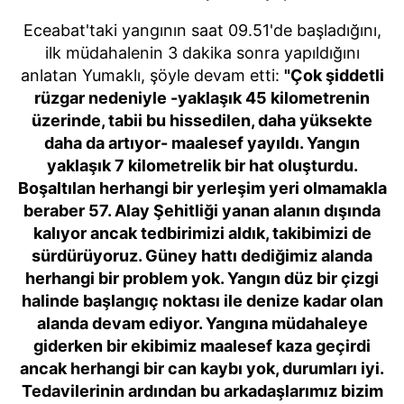
kullanılmaktadır. Bu çerezler vasıtasıyla çeşitli kişisel
verileriniz işlenmekte olup gerekli olan çerezler bilgi
Eceabat'taki yangının saat 09.51'de başladığını,
toplumu hizmetlerinin sunulması amacıyla
ilk müdahalenin 3 dakika sonra yapıldığını
kullanılmaktadır. Diğer çerezler, sitemizin daha işlevsel
anlatan Yumaklı, şöyle devam etti:
"Çok şiddetli
kılınması ve kişiselleştirilmesi ve sizlere yönelik
rüzgar nedeniyle -yaklaşık 45 kilometrenin
reklam/pazarlama faaliyetlerinin yapılması, amaçlarıyla
üzerinde, tabii bu hissedilen, daha yüksekte
sınırlı olarak açık rızanız dahilinde kullanılacaktır.
daha da artıyor- maalesef yayıldı. Yangın
yaklaşık 7 kilometrelik bir hat oluşturdu.
Çerezlere ilişkin tercihlerinizi aşağıda yer alan panel
Boşaltılan herhangi bir yerleşim yeri olmamakla
vasıtasıyla belirleyebilirsiniz. Çerezlere ilişkin detaylı bilgi
beraber 57. Alay Şehitliği yanan alanın dışında
için Ayarlar butonuna tıklayabilir,
Çerez Bilgilendirme
kalıyor ancak tedbirimizi aldık, takibimizi de
Metnimizi
ziyaret edebilirsiniz.
sürdürüyoruz. Güney hattı dediğimiz alanda
herhangi bir problem yok. Yangın düz bir çizgi
6698 sayılı Kişisel Verilerin Korunması Kanunu uyarınca
halinde başlangıç noktası ile denize kadar olan
hazırlanmış Aydınlatma Metnimizi okumak ve sitemizde
alanda devam ediyor. Yangına müdahaleye
ilgili mevzuata uygun olarak kullanılan çerezlerle ilgili bilgi
giderken bir ekibimiz maalesef kaza geçirdi
almak için lütfen
tıklayınız
.
ancak herhangi bir can kaybı yok, durumları iyi.
Tedavilerinin ardından bu arkadaşlarımız bizim