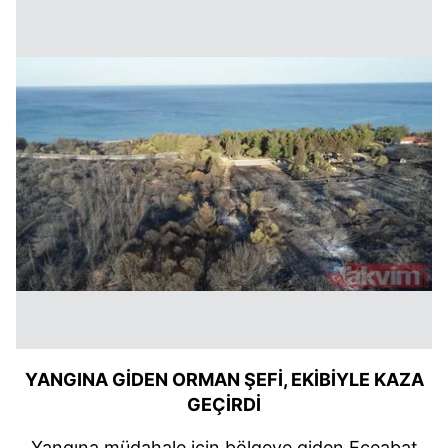
YANGINA GİDEN ORMAN ŞEFİ, EKİBİYLE KAZA
GEÇİRDİ
Yangına müdahale için bölgeye giden Eceabat