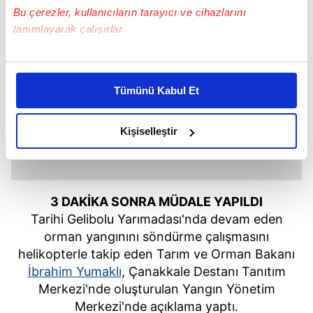
Bu çerezler, kullanıcıların tarayıcı ve cihazlarını
tanımlayarak çalışırlar.
Bu çerezlere izin vermeniz halinde sizlere özel
kişiselleştirilmiş reklamlar sunabilir, sayfalarımızda sizlere
Tümünü Kabul Et
daha iyi reklam deneyimi yaşatabiliriz. Bunu yaparken
amacımızın size daha iyi bir reklam deneyimi sunmak
olduğunu ve sizlere en iyi içerikleri sunabilmek adına
Kişiselleştir
elimizden gelen çabayı gösterdiğimizi ve bu noktada,
reklamların maliyetlerimizi karşılamak noktasında tek gelir
kalemimiz olduğunu sizlere hatırlatmak isteriz.
3 DAKİKA SONRA MÜDALE YAPILDI
Her halükârda, kullanıcılar, bu çerezlere izin vermedikleri
Tarihi Gelibolu Yarımadası'nda devam eden
takdirde, kullanıcılara hedefli reklamlar
orman yangınını söndürme çalışmasını
gösterilmeyecektir."
helikopterle takip eden Tarım ve Orman Bakanı
İbrahim Yumaklı
, Çanakkale Destanı Tanıtım
Sizlere daha iyi bir hizmet sunabilmek için İnternet
Merkezi'nde oluşturulan Yangın Yönetim
Sitemizde kendimize ve üçüncü kişilere ait çerezler
Merkezi'nde açıklama yaptı.