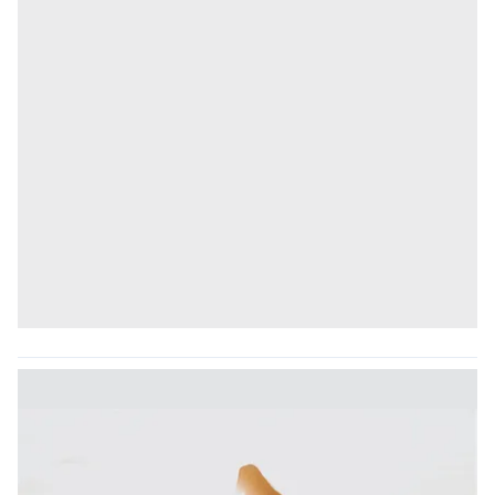
Çerezlere ilişkin tercihlerinizi aşağıda yer alan panel
vasıtasıyla belirleyebilirsiniz. Çerezlere ilişkin detaylı bilgi
için Ayarlar butonuna tıklayabilir,
Çerez Bilgilendirme
Metnimizi
ziyaret edebilirsiniz.
6698 sayılı Kişisel Verilerin Korunması Kanunu uyarınca
hazırlanmış Aydınlatma Metnimizi okumak ve sitemizde
ilgili mevzuata uygun olarak kullanılan çerezlerle ilgili bilgi
almak için lütfen
tıklayınız
.