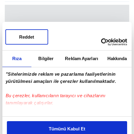
Reddet
Rıza
Bilgiler
Reklam Ayarları
Hakkında
"Sitelerimizde reklam ve pazarlama faaliyetlerinin
yürütülmesi amaçları ile çerezler kullanılmaktadır.
Bu çerezler, kullanıcıların tarayıcı ve cihazlarını
tanımlayarak çalışırlar.
Bu çerezlere izin vermeniz halinde sizlere özel
130 BİN ARAMA KAYDEDİLDİ
kişiselleştirilmiş reklamlar sunabilir, sayfalarımızda sizlere
Tümünü Kabul Et
Cambridge Sözlüğü Yayın Müdürü Wendalyn
daha iyi reklam deneyimi yaşatabiliriz. Bunu yaparken