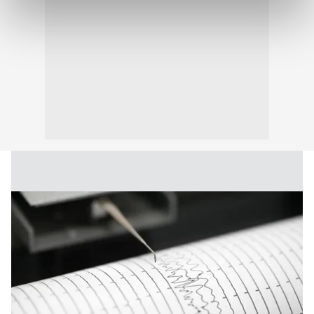
reklamların maliyetlerimizi karşılamak noktasında tek gelir
kalemimiz olduğunu sizlere hatırlatmak isteriz.
Her halükârda, kullanıcılar, bu çerezlere izin vermedikleri
takdirde, kullanıcılara hedefli reklamlar
gösterilmeyecektir."
Sizlere daha iyi bir hizmet sunabilmek için İnternet
Sitemizde kendimize ve üçüncü kişilere ait çerezler
kullanılmaktadır. Bu çerezler vasıtasıyla çeşitli kişisel
verileriniz işlenmekte olup gerekli olan çerezler bilgi
toplumu hizmetlerinin sunulması amacıyla
kullanılmaktadır. Diğer çerezler, sitemizin daha işlevsel
kılınması ve kişiselleştirilmesi ve sizlere yönelik
reklam/pazarlama faaliyetlerinin yapılması, amaçlarıyla
sınırlı olarak açık rızanız dahilinde kullanılacaktır.
Çerezlere ilişkin tercihlerinizi aşağıda yer alan panel
vasıtasıyla belirleyebilirsiniz. Çerezlere ilişkin detaylı bilgi