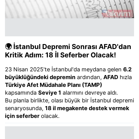
için Ayarlar butonuna tıklayabilir,
Çerez Bilgilendirme
Metnimizi
ziyaret edebilirsiniz.
6698 sayılı Kişisel Verilerin Korunması Kanunu uyarınca
hazırlanmış Aydınlatma Metnimizi okumak ve sitemizde
ilgili mevzuata uygun olarak kullanılan çerezlerle ilgili bilgi
🌍 İstanbul Depremi Sonrası AFAD'dan
almak için lütfen
tıklayınız
.
Kritik Adım: 18 İl Seferber Olacak!
23 Nisan 2025'te İstanbul'da meydana gelen
6.2
büyüklüğündeki depremin
ardından,
AFAD
hızla
Türkiye Afet Müdahale Planı (TAMP)
kapsamında
Seviye 1
alarmını devreye aldı.
Bu planla birlikte, olası büyük bir İstanbul depremi
senaryosunda,
18 il megakente destek vermek
için seferber
olacak.