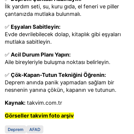
İlk yardım seti, su, kuru gıda, el feneri ve piller
çantanızda mutlaka bulunmalı.
✅
Eşyaları Sabitleyin:
Evde devrilebilecek dolap, kitaplık gibi eşyaları
mutlaka sabitleyin.
✅
Acil Durum Planı Yapın:
Aile bireyleriyle buluşma noktası belirleyin.
✅
Çök-Kapan-Tutun Tekniğini Öğrenin:
Deprem anında panik yapmadan sağlam bir
nesnenin yanına çökün, kapanın ve tutunun.
Kaynak:
takvim.com.tr
Görseller takvim foto arşiv
Deprem
AFAD