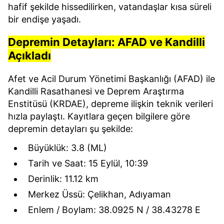
hafif şekilde hissedilirken, vatandaşlar kısa süreli
bir endişe yaşadı.
Depremin Detayları: AFAD ve Kandilli
Açıkladı
Afet ve Acil Durum Yönetimi Başkanlığı (AFAD) ile
Kandilli Rasathanesi ve Deprem Araştırma
Enstitüsü (KRDAE), depreme ilişkin teknik verileri
hızla paylaştı. Kayıtlara geçen bilgilere göre
depremin detayları şu şekilde:
Büyüklük:
3.8 (ML)
Tarih ve Saat:
15 Eylül, 10:39
Derinlik:
11.12 km
Merkez Üssü:
Çelikhan, Adıyaman
Enlem / Boylam:
38.0925 N / 38.43278 E