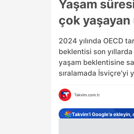
Yaşam süresi 
çok yaşayan ü
2024 yılında OECD ta
beklentisi son yıllard
yaşam beklentisine sahi
sıralamada İsviçre'yi y
Takvim.com.tr
Takvim'i Google'a ekleyin,