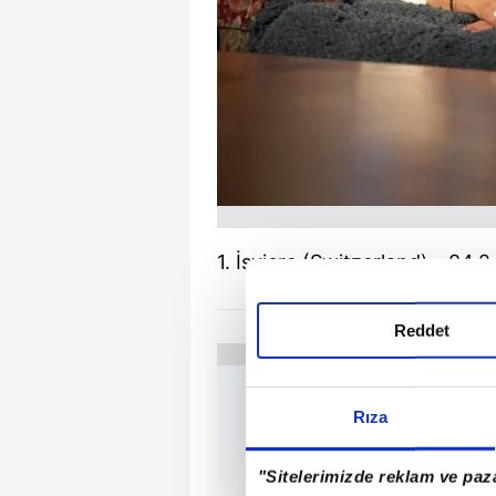
1. İsviçre (Switzerland) - 84.2
Reddet
Rıza
"Sitelerimizde reklam ve paza