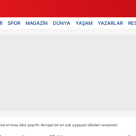
İ
SPOR
MAGAZİN
DÜNYA
YAŞAM
YAZARLAR
RE
si en kısa ülke şaşırttı: Avrupa'nın en çok yaşayan ülkeleri sıralandı!