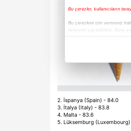
Bu çerezler, kullanıcıların tara
Bu çerezlere izin vermeniz halin
deneyimi yaşatabiliriz. Bunu y
içerikleri sunabilmek adına el
noktasında tek gelir kalemimiz 
Her halükârda, kullanıcılar, bu 
Sizlere daha iyi bir hizmet sun
çerezler vasıtasıyla çeşitli kiş
amacıyla kullanılmaktadır. Diğer
reklam/pazarlama faaliyetlerinin
2. İspanya (Spain) - 84.0
3. İtalya (Italy) - 83.8
Çerezlere ilişkin tercihlerinizi 
butonuna tıklayabilir,
Çerez Bi
4. Malta - 83.6
5. Lüksemburg (Luxembourg) 
6698 sayılı Kişisel Verilerin 