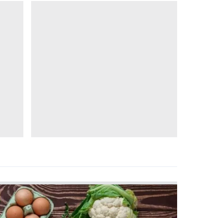
 çerezlerle ilgili bilgi almak için lütfen
tıklayınız
.