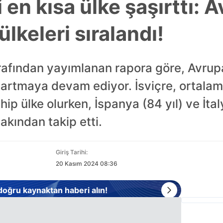
en kısa ülke şaşırttı: 
lkeleri sıralandı!
rafından yayımlanan rapora göre, Avru
a artmaya devam ediyor. İsviçre, ortalama
p ülke olurken, İspanya (84 yıl) ve İtaly
akından takip etti.
Giriş Tarihi:
20 Kasım 2024 08:36
 doğru kaynaktan haberi alın!