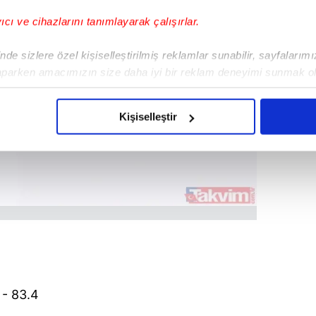
yıcı ve cihazlarını tanımlayarak çalışırlar.
de sizlere özel kişiselleştirilmiş reklamlar sunabilir, sayfalarım
aparken amacımızın size daha iyi bir reklam deneyimi sunmak ol
imizden gelen çabayı gösterdiğimizi ve bu noktada, reklamların ma
olduğunu sizlere hatırlatmak isteriz.
Kişiselleştir
çerezlere izin vermedikleri takdirde, kullanıcılara hedefli reklaml
abilmek için İnternet Sitemizde kendimize ve üçüncü kişilere ait 
isel verileriniz işlenmekte olup gerekli olan çerezler bilgi toplum
 çerezler, sitemizin daha işlevsel kılınması ve kişiselleştirilmes
 yapılması, amaçlarıyla sınırlı olarak açık rızanız dahilinde kulla
aşağıda yer alan panel vasıtasıyla belirleyebilirsiniz. Çerezlere iliş
lgilendirme Metnimizi
ziyaret edebilirsiniz.
- 83.4
Korunması Kanunu uyarınca hazırlanmış Aydınlatma Metnimizi okum