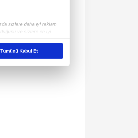
ızda sizlere daha iyi reklam
duğunu ve sizlere en iyi
liyetlerimizi karşılamak
Tümünü Kabul Et
ar gösterilmeyecektir."
çerezler kullanılmaktadır. Bu
u hizmetlerinin sunulması
i ve sizlere yönelik
nılacaktır.
kin detaylı bilgi için Ayarlar
ak ve sitemizde ilgili