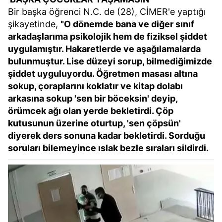
Bir başka öğrenci N.C. de (28), CİMER'e yaptığı
şikayetinde,
"O dönemde bana ve diğer sınıf
arkadaşlarıma psikolojik hem de fiziksel şiddet
uygulamıştır. Hakaretlerde ve aşağılamalarda
bulunmuştur. Lise düzeyi sorup, bilmediğimizde
şiddet uyguluyordu. Öğretmen masası altına
sokup, çoraplarını koklatır ve kitap dolabı
arkasına sokup 'sen bir böceksin' deyip,
örümcek ağı olan yerde bekletirdi. Çöp
kutusunun üzerine oturtup, 'sen çöpsün'
diyerek ders sonuna kadar bekletirdi. Sorduğu
soruları bilemeyince ıslak bezle sıraları sildirdi.