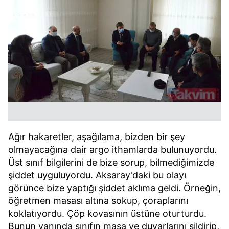
verileriniz işlenmekte olup gerekli olan çerezler bilgi
toplumu hizmetlerinin sunulması amacıyla
kullanılmaktadır. Diğer çerezler, sitemizin daha işlevsel
kılınması ve kişiselleştirilmesi ve sizlere yönelik
reklam/pazarlama faaliyetlerinin yapılması, amaçlarıyla
sınırlı olarak açık rızanız dahilinde kullanılacaktır.
Çerezlere ilişkin tercihlerinizi aşağıda yer alan panel
vasıtasıyla belirleyebilirsiniz. Çerezlere ilişkin detaylı bilgi
için Ayarlar butonuna tıklayabilir,
Çerez Bilgilendirme
Metnimizi
ziyaret edebilirsiniz.
Ağır hakaretler, aşağılama, bizden bir şey
6698 sayılı Kişisel Verilerin Korunması Kanunu uyarınca
olmayacağına dair argo ithamlarda bulunuyordu.
hazırlanmış Aydınlatma Metnimizi okumak ve sitemizde
Üst sınıf bilgilerini de bize sorup, bilmediğimizde
ilgili mevzuata uygun olarak kullanılan çerezlerle ilgili bilgi
şiddet uyguluyordu. Aksaray'daki bu olayı
almak için lütfen
tıklayınız
.
görünce bize yaptığı şiddet aklıma geldi. Örneğin,
öğretmen masası altına sokup, çoraplarını
koklatıyordu. Çöp kovasının üstüne oturturdu.
Bunun yanında sınıfın masa ve duvarlarını sildirip,