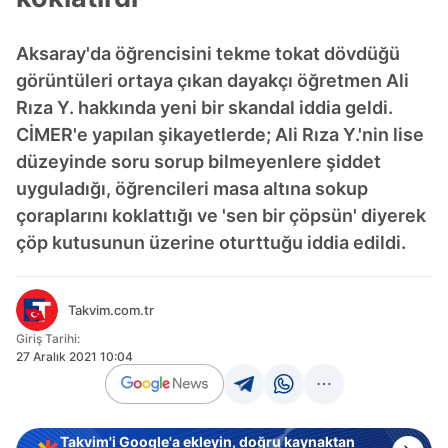
Aksaray'da öğrencisini tekme tokat dövdüğü
görüntüleri ortaya çıkan dayakçı öğretmen Ali
Rıza Y. hakkında yeni bir skandal iddia geldi.
CİMER'e yapılan şikayetlerde; Ali Rıza Y.'nin lise
düzeyinde soru sorup bilmeyenlere şiddet
uyguladığı, öğrencileri masa altına sokup
çoraplarını koklattığı ve 'sen bir çöpsün' diyerek
çöp kutusunun üzerine oturttuğu iddia edildi.
Takvim.com.tr
Giriş Tarihi:
27 Aralık 2021 10:04
Takvim'i Google'a ekleyin, doğru kaynaktan