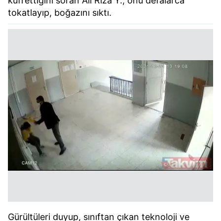
küfrettiğini soran Ali Rıza Y., onu defalarca
tokatlayıp, boğazını sıktı.
Gürültüleri duyup, sınıftan çıkan teknoloji ve