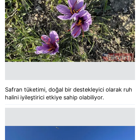
toplumu hizmetlerinin sunulması amacıyla
kullanılmaktadır. Diğer çerezler, sitemizin daha işlevsel
kılınması ve kişiselleştirilmesi ve sizlere yönelik
reklam/pazarlama faaliyetlerinin yapılması, amaçlarıyla
sınırlı olarak açık rızanız dahilinde kullanılacaktır.
Çerezlere ilişkin tercihlerinizi aşağıda yer alan panel
vasıtasıyla belirleyebilirsiniz. Çerezlere ilişkin detaylı bilgi
için Ayarlar butonuna tıklayabilir,
Çerez Bilgilendirme
Metnimizi
ziyaret edebilirsiniz.
6698 sayılı Kişisel Verilerin Korunması Kanunu uyarınca
Safran tüketimi, doğal bir destekleyici olarak ruh
hazırlanmış Aydınlatma Metnimizi okumak ve sitemizde
halini iyileştirici etkiye sahip olabiliyor.
ilgili mevzuata uygun olarak kullanılan çerezlerle ilgili bilgi
almak için lütfen
tıklayınız
.