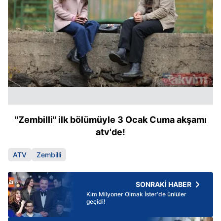
"Zembilli" ilk bölümüyle 3 Ocak Cuma akşamı
atv'de!
ATV
Zembilli
SONRAKİ HABER
Kim Milyoner Olmak İster'de ünlüler
geçidi!