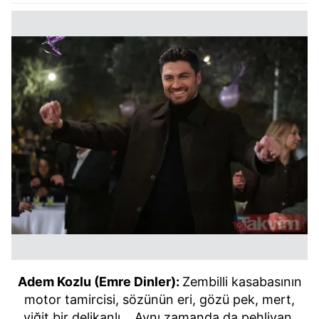
Adem Kozlu (Emre Dinler):
Zembilli kasabasının
motor tamircisi, sözünün eri, gözü pek, mert,
yiğit bir delikanlı… Aynı zamanda da pehlivan.