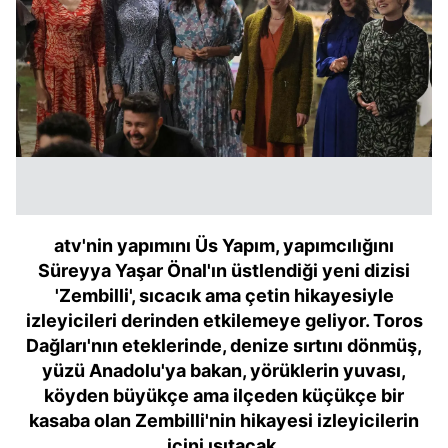
atv'nin yapımını Üs Yapım, yapımcılığını
Süreyya Yaşar Önal'ın üstlendiği yeni dizisi
'Zembilli', sıcacık ama çetin hikayesiyle
izleyicileri derinden etkilemeye geliyor. Toros
Dağları'nın eteklerinde, denize sırtını dönmüş,
yüzü Anadolu'ya bakan, yörüklerin yuvası,
köyden büyükçe ama ilçeden küçükçe bir
kasaba olan Zembilli'nin hikayesi izleyicilerin
içini ısıtacak.