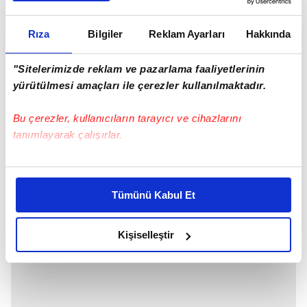
Esma Selek (Sude Zülal Güler):
Gönlü öyle bir
sevdaya düşmüştür ki, ne kavuşması
Rıza
Bilgiler
Reklam Ayarları
Hakkında
mümkündür, ne de arkada bırakması... Sözünü
esirgemeyen, inandığından vazgeçmeyen, dışı
"Sitelerimizde reklam ve pazarlama faaliyetlerinin
sert, içi narin, güzeller güzeli bir kızdır Esma…
yürütülmesi amaçları ile çerezler kullanılmaktadır.
Bu çerezler, kullanıcıların tarayıcı ve cihazlarını
tanımlayarak çalışırlar.
Bu çerezlere izin vermeniz halinde sizlere özel
kişiselleştirilmiş reklamlar sunabilir, sayfalarımızda sizlere
Tümünü Kabul Et
daha iyi reklam deneyimi yaşatabiliriz. Bunu yaparken
amacımızın size daha iyi bir reklam deneyimi sunmak
olduğunu ve sizlere en iyi içerikleri sunabilmek adına
Kişiselleştir
elimizden gelen çabayı gösterdiğimizi ve bu noktada,
reklamların maliyetlerimizi karşılamak noktasında tek gelir
kalemimiz olduğunu sizlere hatırlatmak isteriz.