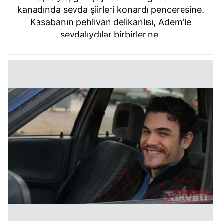
kanadında sevda şiirleri konardı penceresine.
6698 sayılı Kişisel Verilerin Korunması Kanunu uyarınca
Kasabanın pehlivan delikanlısı, Adem'le
hazırlanmış Aydınlatma Metnimizi okumak ve sitemizde
sevdalıydılar birbirlerine.
ilgili mevzuata uygun olarak kullanılan çerezlerle ilgili bilgi
almak için lütfen
tıklayınız
.