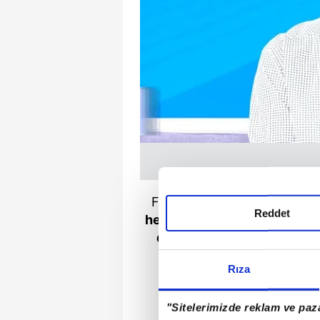
Fatma Şirin ile TikTok üzeri
Reddet
her şeyi alıp gitti. Hayvan s
de hayvanlarla sevgisini g
besliyorduk. Hem kuzu
Rıza
"Sitelerimizde reklam ve paza