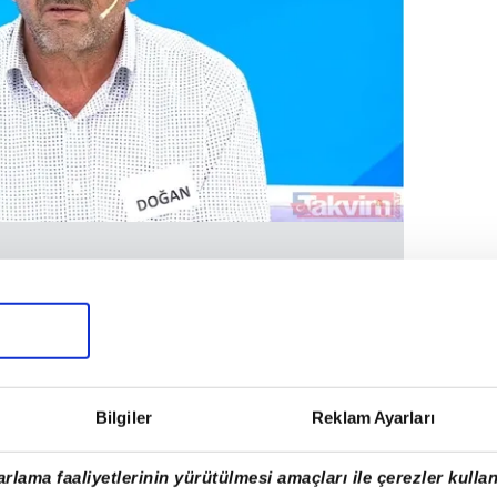
nden tanışan Daşkın,
"Elimde neyim varsa
evgisi vardı bunda. Dışarı çıkamıyordu. Ben
idersin diye 2 tane kuzu aldım. Bir odada
ları hem de kuşları alıp kaçtı"
dedi.
Bilgiler
Reklam Ayarları
rlama faaliyetlerinin yürütülmesi amaçları ile çerezler kullan