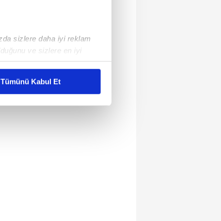
ızda sizlere daha iyi reklam
duğunu ve sizlere en iyi
liyetlerimizi karşılamak
Tümünü Kabul Et
ar gösterilmeyecektir."
çerezler kullanılmaktadır. Bu
u hizmetlerinin sunulması
i ve sizlere yönelik
nılacaktır.
kin detaylı bilgi için Ayarlar
ak ve sitemizde ilgili