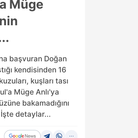
nca Müge
’nin
..
mına başvuran Doğan
ştığı kendisinden 16
kuzuları, kuşları tası
ul'a Müge Anlı'ya
n yüzüne bakamadığını
 İşte detaylar...