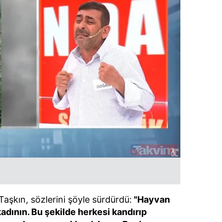
 çerezlerle ilgili bilgi almak için lütfen
tıklayınız
.
 Taşkın, sözlerini şöyle sürdürdü:
"Hayvan
adının. Bu şekilde herkesi kandırıp