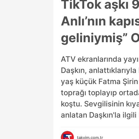
TikTok aşkı 
Anlı’nın kapı
geliniymiş” O
ATV ekranlarında yayı
Daşkın, anlattıklarıyla
yaş küçük Fatma Şirin il
toprağı toplayıp orta
koştu. Sevgilisinin kı
anlatan Daşkın'la ilgili
takvim.com.tr