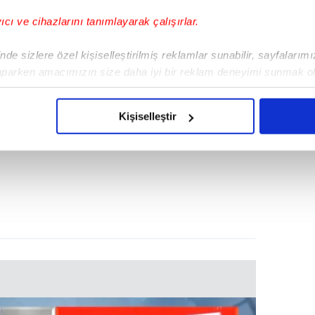
yıcı ve cihazlarını tanımlayarak çalışırlar.
de sizlere özel kişiselleştirilmiş reklamlar sunabilir, sayfalarım
aparken amacımızın size daha iyi bir reklam deneyimi sunmak ol
imizden gelen çabayı gösterdiğimizi ve bu noktada, reklamların ma
olduğunu sizlere hatırlatmak isteriz.
Kişiselleştir
çerezlere izin vermedikleri takdirde, kullanıcılara hedefli reklaml
abilmek için İnternet Sitemizde kendimize ve üçüncü kişilere ait 
isel verileriniz işlenmekte olup gerekli olan çerezler bilgi toplum
 çerezler, sitemizin daha işlevsel kılınması ve kişiselleştirilmes
 yapılması, amaçlarıyla sınırlı olarak açık rızanız dahilinde kulla
aşağıda yer alan panel vasıtasıyla belirleyebilirsiniz. Çerezlere iliş
lgilendirme Metnimizi
ziyaret edebilirsiniz.
Korunması Kanunu uyarınca hazırlanmış Aydınlatma Metnimizi okum