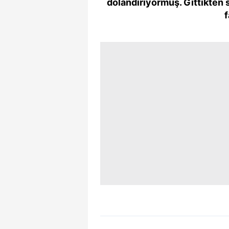
dolandırıyormuş. Gittikten 
f