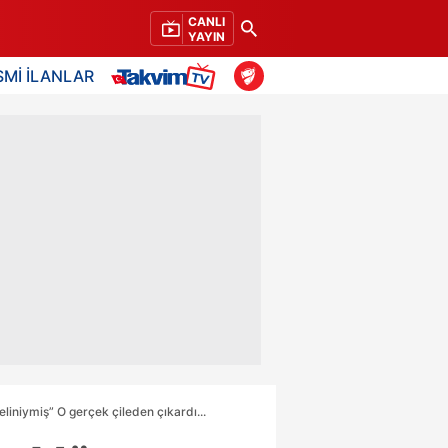
CANLI
YAYIN
SMİ İLANLAR
eliniymiş” O gerçek çileden çıkardı...