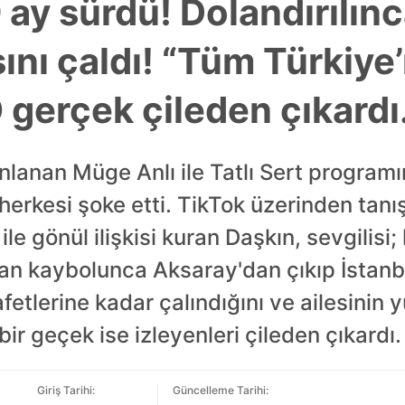
9 ay sürdü! Dolandırılı
sını çaldı! “Tüm Türkiye
 gerçek çileden çıkardı.
nlanan Müge Anlı ile Tatlı Sert progra
 herkesi şoke etti. TikTok üzerinden tanı
e gönül ilişkisi kuran Daşkın, sevgilisi; 
dan kaybolunca Aksaray'dan çıkıp İstanb
yafetlerine kadar çalındığını ve ailesini
 bir geçek ise izleyenleri çileden çıkardı.
Giriş Tarihi:
Güncelleme Tarihi: