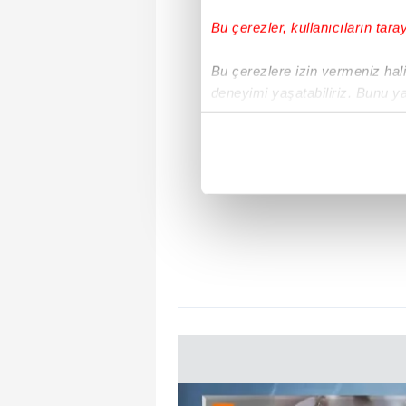
Bu çerezler, kullanıcıların tara
Bu çerezlere izin vermeniz halin
deneyimi yaşatabiliriz. Bunu y
içerikleri sunabilmek adına el
noktasında tek gelir kalemimiz 
Her halükârda, kullanıcılar, bu 
Sizlere daha iyi bir hizmet sun
çerezler vasıtasıyla çeşitli kiş
amacıyla kullanılmaktadır. Diğer
reklam/pazarlama faaliyetlerinin
Çerezlere ilişkin tercihlerinizi 
butonuna tıklayabilir,
Çerez Bi
6698 sayılı Kişisel Verilerin 