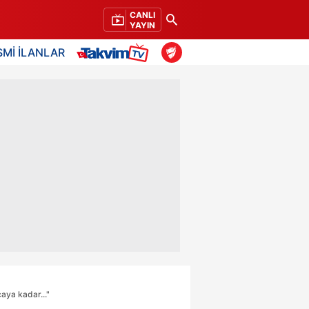
CANLI
YAYIN
SMİ İLANLAR
aya kadar..."