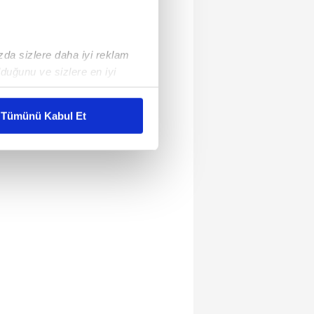
ızda sizlere daha iyi reklam
duğunu ve sizlere en iyi
liyetlerimizi karşılamak
Tümünü Kabul Et
ar gösterilmeyecektir."
çerezler kullanılmaktadır. Bu
u hizmetlerinin sunulması
i ve sizlere yönelik
nılacaktır.
kin detaylı bilgi için Ayarlar
ak ve sitemizde ilgili