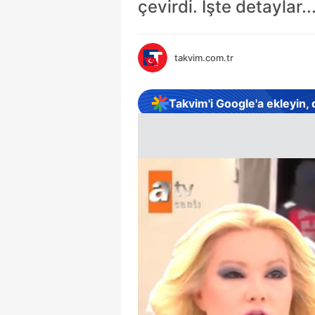
çevirdi. İşte detaylar..
takvim.com.tr
Takvim'i Google'a ekleyin,