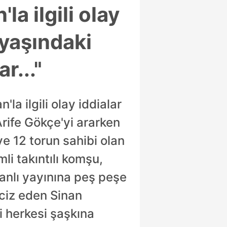
a ilgili olay
 yaşındaki
r..."
a ilgili olay iddialar
rife Gökçe'yi ararken
ve 12 torun sahibi olan
li takıntılı komşu,
canlı yayınına peş peşe
aciz eden Sinan
ri herkesi şaşkına