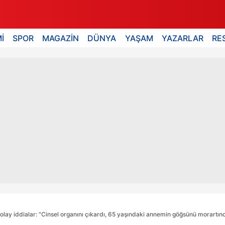
İ
SPOR
MAGAZİN
DÜNYA
YAŞAM
YAZARLAR
RE
 olay iddialar: "Cinsel organını çıkardı, 65 yaşındaki annemin göğsünü morartınc