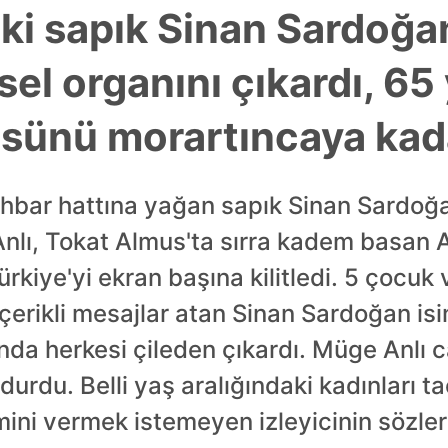
i sapık Sinan Sardoğan'l
nsel organını çıkardı, 65
ünü morartıncaya kada
ar hattına yağan sapık Sinan Sardoğan'l
lı, Tokat Almus'ta sırra kadem basan A
rkiye'yi ekran başına kilitledi. 5 çocuk 
çerikli mesajlar atan Sinan Sardoğan isim
nda herkesi çileden çıkardı. Müge Anlı 
durdu. Belli yaş aralığındaki kadınları t
ismini vermek istemeyen izleyicinin sözle