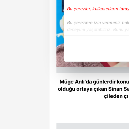
Bu çerezler, kullanıcıların tara
Bu çerezlere izin vermeniz halin
deneyimi yaşatabiliriz. Bunu y
içerikleri sunabilmek adına el
noktasında tek gelir kalemimiz 
Her halükârda, kullanıcılar, bu 
Sizlere daha iyi bir hizmet sun
çerezler vasıtasıyla çeşitli kiş
Müge Anlı'da günlerdir konuş
amacıyla kullanılmaktadır. Diğer
olduğu ortaya çıkan Sinan S
reklam/pazarlama faaliyetlerinin
çileden ç
Çerezlere ilişkin tercihlerinizi 
butonuna tıklayabilir,
Çerez Bi
6698 sayılı Kişisel Verilerin 