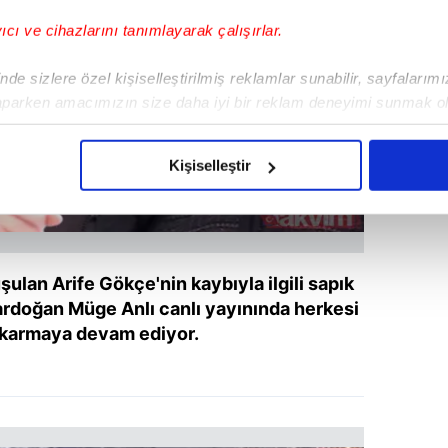
yıcı ve cihazlarını tanımlayarak çalışırlar.
de sizlere özel kişiselleştirilmiş reklamlar sunabilir, sayfalarım
aparken amacımızın size daha iyi bir reklam deneyimi sunmak ol
imizden gelen çabayı gösterdiğimizi ve bu noktada, reklamların ma
olduğunu sizlere hatırlatmak isteriz.
Kişiselleştir
çerezlere izin vermedikleri takdirde, kullanıcılara hedefli reklaml
abilmek için İnternet Sitemizde kendimize ve üçüncü kişilere ait 
isel verileriniz işlenmekte olup gerekli olan çerezler bilgi toplum
ulan Arife Gökçe'nin kaybıyla ilgili sapık
 çerezler, sitemizin daha işlevsel kılınması ve kişiselleştirilmes
ardoğan Müge Anlı canlı yayınında herkesi
 yapılması, amaçlarıyla sınırlı olarak açık rızanız dahilinde kulla
ıkarmaya devam ediyor.
aşağıda yer alan panel vasıtasıyla belirleyebilirsiniz. Çerezlere iliş
lgilendirme Metnimizi
ziyaret edebilirsiniz.
Korunması Kanunu uyarınca hazırlanmış Aydınlatma Metnimizi okum