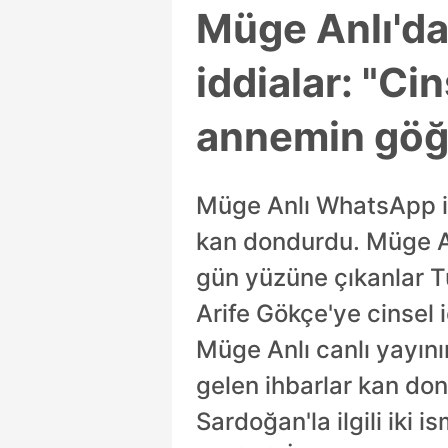
Müge Anlı'dak
iddialar: "Ci
annemin göğs
Müge Anlı WhatsApp ihb
kan dondurdu. Müge An
gün yüzüne çıkanlar Tü
Arife Gökçe'ye cinsel i
Müge Anlı canlı yayını
gelen ihbarlar kan don
Sardoğan'la ilgili iki 