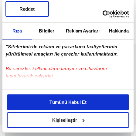
Reddet
Rıza
Bilgiler
Reklam Ayarları
Hakkında
"Sitelerimizde reklam ve pazarlama faaliyetlerinin
yürütülmesi amaçları ile çerezler kullanılmaktadır.
Bu çerezler, kullanıcıların tarayıcı ve cihazlarını
tanımlayarak çalışırlar.
Bu çerezlere izin vermeniz halinde sizlere özel
kişiselleştirilmiş reklamlar sunabilir, sayfalarımızda sizlere
Tümünü Kabul Et
daha iyi reklam deneyimi yaşatabiliriz. Bunu yaparken
amacımızın size daha iyi bir reklam deneyimi sunmak
olduğunu ve sizlere en iyi içerikleri sunabilmek adına
Kişiselleştir
elimizden gelen çabayı gösterdiğimizi ve bu noktada,
reklamların maliyetlerimizi karşılamak noktasında tek gelir