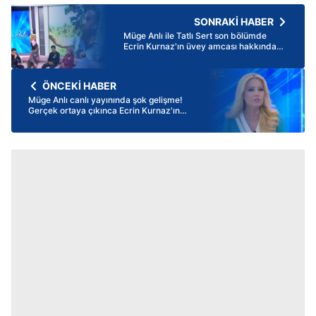
SONRAKİ HABER
Müge Anlı ile Tatlı Sert son bölümde
Ecrin Kurnaz'ın üvey amcası hakkında
görgü tanığından şok iddia: Ses
duydum...
ÖNCEKİ HABER
Müge Anlı canlı yayınında şok gelişme!
Gerçek ortaya çıkınca Ecrin Kurnaz'ın
annesiyle üvey amcası birbirine girdi!