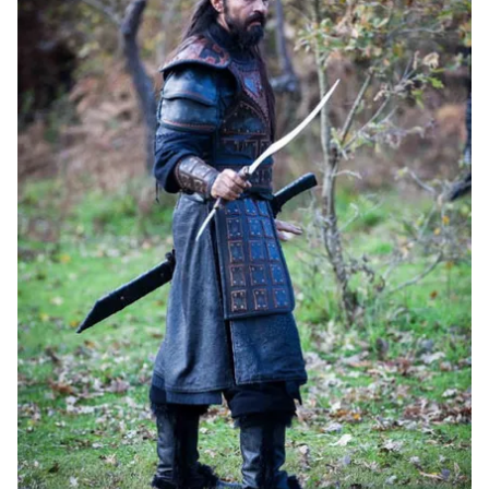
için Ayarlar butonuna tıklayabilir,
Çerez Bilgilendirme
Metnimizi
ziyaret edebilirsiniz.
6698 sayılı Kişisel Verilerin Korunması Kanunu uyarınca
hazırlanmış Aydınlatma Metnimizi okumak ve sitemizde
ilgili mevzuata uygun olarak kullanılan çerezlerle ilgili bilgi
almak için lütfen
tıklayınız
.