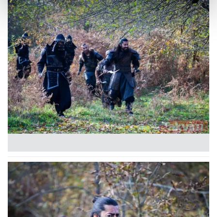
kalemimiz olduğunu sizlere hatırlatmak isteriz.
Her halükârda, kullanıcılar, bu çerezlere izin vermedikleri
takdirde, kullanıcılara hedefli reklamlar
gösterilmeyecektir."
Sizlere daha iyi bir hizmet sunabilmek için İnternet
Sitemizde kendimize ve üçüncü kişilere ait çerezler
kullanılmaktadır. Bu çerezler vasıtasıyla çeşitli kişisel
verileriniz işlenmekte olup gerekli olan çerezler bilgi
toplumu hizmetlerinin sunulması amacıyla
kullanılmaktadır. Diğer çerezler, sitemizin daha işlevsel
kılınması ve kişiselleştirilmesi ve sizlere yönelik
reklam/pazarlama faaliyetlerinin yapılması, amaçlarıyla
sınırlı olarak açık rızanız dahilinde kullanılacaktır.
Çerezlere ilişkin tercihlerinizi aşağıda yer alan panel
vasıtasıyla belirleyebilirsiniz. Çerezlere ilişkin detaylı bilgi