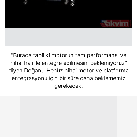
kullanılmaktadır. Bu çerezler vasıtasıyla çeşitli kişisel
verileriniz işlenmekte olup gerekli olan çerezler bilgi
toplumu hizmetlerinin sunulması amacıyla
kullanılmaktadır. Diğer çerezler, sitemizin daha işlevsel
kılınması ve kişiselleştirilmesi ve sizlere yönelik
reklam/pazarlama faaliyetlerinin yapılması, amaçlarıyla
sınırlı olarak açık rızanız dahilinde kullanılacaktır.
"Burada tabii ki motorun tam performansı ve
Çerezlere ilişkin tercihlerinizi aşağıda yer alan panel
nihai hali ile entegre edilmesini beklemiyoruz"
vasıtasıyla belirleyebilirsiniz. Çerezlere ilişkin detaylı bilgi
diyen Doğan, "Henüz nihai motor ve platforma
için Ayarlar butonuna tıklayabilir,
Çerez Bilgilendirme
entegrasyonu için bir süre daha beklememiz
Metnimizi
ziyaret edebilirsiniz.
gerekecek.
6698 sayılı Kişisel Verilerin Korunması Kanunu uyarınca
hazırlanmış Aydınlatma Metnimizi okumak ve sitemizde
ilgili mevzuata uygun olarak kullanılan çerezlerle ilgili bilgi
almak için lütfen
tıklayınız
.