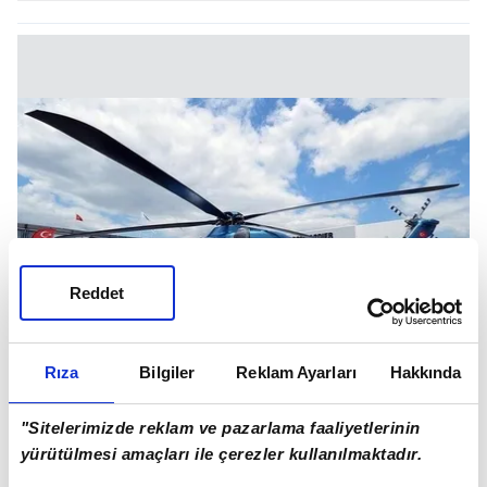
Reddet
Rıza
Bilgiler
Reklam Ayarları
Hakkında
"Sitelerimizde reklam ve pazarlama faaliyetlerinin
"GÖKBEY'İN HER GÜN YENİ BİR ÖZELLİĞİNİ
yürütülmesi amaçları ile çerezler kullanılmaktadır.
TEST EDİYORUZ"