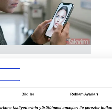
zellik algısı
e göre plastik cerrahlar hastaların artık
şturulmuş yüz görselleriyle geldiğini
suz simetri, pürüzsüz cilt, inceltilmiş
ı ön planda.
Bilgiler
Reklam Ayarları
tülerin sadece bir "ideal" değil,
rlama faaliyetlerinin yürütülmesi amaçları ile çerezler kullan
gılanması. Oysa bu düzeyde bir yüz tasarımı,