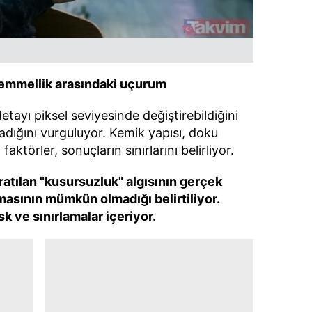
 çerezlerle ilgili bilgi almak için lütfen
tıklayınız
.
ükemmellik arasındaki uçurum
tayı piksel seviyesinde değiştirebildiğini
adığını vurguluyor. Kemik yapısı, doku
aktörler, sonuçların sınırlarını belirliyor.
ratılan "kusursuzluk" algısının gerçek
nmasının mümkün olmadığı belirtiliyor.
isk ve sınırlamalar içeriyor.