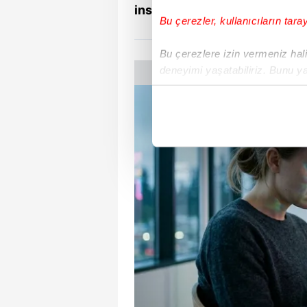
insan anatomisinin sınırlarını
Bu çerezler, kullanıcıların tara
Bu çerezlere izin vermeniz halin
deneyimi yaşatabiliriz. Bunu y
içerikleri sunabilmek adına el
noktasında tek gelir kalemimiz 
Her halükârda, kullanıcılar, bu 
Sizlere daha iyi bir hizmet sun
çerezler vasıtasıyla çeşitli kiş
amacıyla kullanılmaktadır. Diğer
reklam/pazarlama faaliyetlerinin
Çerezlere ilişkin tercihlerinizi 
butonuna tıklayabilir,
Çerez Bi
6698 sayılı Kişisel Verilerin 