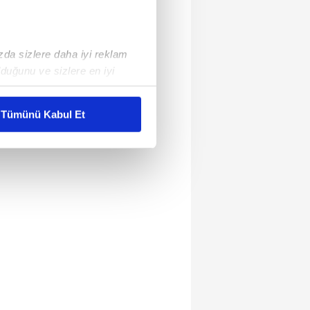
ızda sizlere daha iyi reklam
duğunu ve sizlere en iyi
liyetlerimizi karşılamak
Tümünü Kabul Et
ar gösterilmeyecektir."
çerezler kullanılmaktadır. Bu
u hizmetlerinin sunulması
i ve sizlere yönelik
nılacaktır.
kin detaylı bilgi için Ayarlar
ak ve sitemizde ilgili