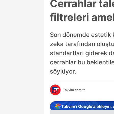
Cerrahlar ta
filtreleri am
Son dönemde estetik kl
zeka tarafından oluştu
standartları giderek da
cerrahlar bu beklentil
söylüyor.
Takvim.com.tr
Takvim'i Google'a ekleyin,