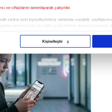
 zorluyor.
yıcı ve cihazlarını tanımlayarak çalışırlar.
de sizlere özel kişiselleştirilmiş reklamlar sunabilir, sayfalarım
aparken amacımızın size daha iyi bir reklam deneyimi sunmak ol
imizden gelen çabayı gösterdiğimizi ve bu noktada, reklamların ma
olduğunu sizlere hatırlatmak isteriz.
Kişiselleştir
çerezlere izin vermedikleri takdirde, kullanıcılara hedefli reklaml
abilmek için İnternet Sitemizde kendimize ve üçüncü kişilere ait 
isel verileriniz işlenmekte olup gerekli olan çerezler bilgi toplum
 çerezler, sitemizin daha işlevsel kılınması ve kişiselleştirilmes
 yapılması, amaçlarıyla sınırlı olarak açık rızanız dahilinde kulla
aşağıda yer alan panel vasıtasıyla belirleyebilirsiniz. Çerezlere iliş
lgilendirme Metnimizi
ziyaret edebilirsiniz.
Korunması Kanunu uyarınca hazırlanmış Aydınlatma Metnimizi okum