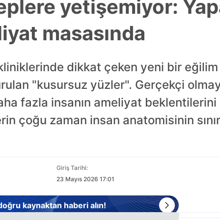
leplere yetişemiyor: Ya
eliyat masasında
iniklerinde dikkat çeken yeni bir eğilim
rulan "kusursuz yüzler". Gerçekçi olmaya
ha fazla insanın ameliyat beklentilerini
erin çoğu zaman insan anatomisinin sınırl
Giriş Tarihi:
23 Mayıs 2026 17:01
 doğru kaynaktan haberi alın!