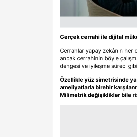
mevzuata uygun olarak kullanılan
Gerçek cerrahi ile dijital m
Cerrahlar yapay zekânın her de
ancak cerrahinin böyle çalışm
dengesi ve iyileşme süreci gibi f
Özellikle yüz simetrisinde ya
ameliyatlarla birebir karşıla
Milimetrik değişiklikler bile r