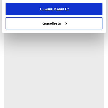
kişiselleştirilmiş reklamlar sunabilir, sayfalarımızda sizlere
Tümünü Kabul Et
daha iyi reklam deneyimi yaşatabiliriz. Bunu yaparken
amacımızın size daha iyi bir reklam deneyimi sunmak
olduğunu ve sizlere en iyi içerikleri sunabilmek adına
Kişiselleştir
elimizden gelen çabayı gösterdiğimizi ve bu noktada,
reklamların maliyetlerimizi karşılamak noktasında tek gelir
kalemimiz olduğunu sizlere hatırlatmak isteriz.
Her halükârda, kullanıcılar, bu çerezlere izin vermedikleri
takdirde, kullanıcılara hedefli reklamlar
gösterilmeyecektir."
Sizlere daha iyi bir hizmet sunabilmek için İnternet
Sitemizde kendimize ve üçüncü kişilere ait çerezler
kullanılmaktadır. Bu çerezler vasıtasıyla çeşitli kişisel
verileriniz işlenmekte olup gerekli olan çerezler bilgi
toplumu hizmetlerinin sunulması amacıyla
kullanılmaktadır. Diğer çerezler, sitemizin daha işlevsel