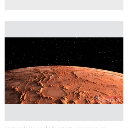
kılınması ve kişiselleştirilmesi ve sizlere yönelik
reklam/pazarlama faaliyetlerinin yapılması, amaçlarıyla
sınırlı olarak açık rızanız dahilinde kullanılacaktır.
Çerezlere ilişkin tercihlerinizi aşağıda yer alan panel
vasıtasıyla belirleyebilirsiniz. Çerezlere ilişkin detaylı bilgi
için Ayarlar butonuna tıklayabilir,
Çerez Bilgilendirme
Metnimizi
ziyaret edebilirsiniz.
6698 sayılı Kişisel Verilerin Korunması Kanunu uyarınca
hazırlanmış Aydınlatma Metnimizi okumak ve sitemizde
ilgili mevzuata uygun olarak kullanılan çerezlerle ilgili bilgi
almak için lütfen
tıklayınız
.