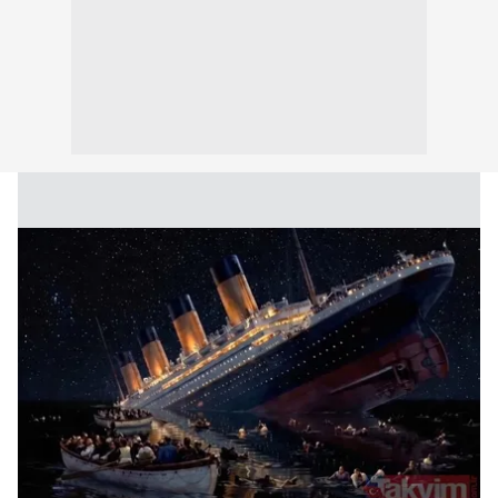
Sizlere daha iyi bir hizmet sunabilmek için İnternet
Sitemizde kendimize ve üçüncü kişilere ait çerezler
kullanılmaktadır. Bu çerezler vasıtasıyla çeşitli kişisel
verileriniz işlenmekte olup gerekli olan çerezler bilgi
toplumu hizmetlerinin sunulması amacıyla
kullanılmaktadır. Diğer çerezler, sitemizin daha işlevsel
kılınması ve kişiselleştirilmesi ve sizlere yönelik
reklam/pazarlama faaliyetlerinin yapılması, amaçlarıyla
sınırlı olarak açık rızanız dahilinde kullanılacaktır.
Çerezlere ilişkin tercihlerinizi aşağıda yer alan panel
vasıtasıyla belirleyebilirsiniz. Çerezlere ilişkin detaylı bilgi
için Ayarlar butonuna tıklayabilir,
Çerez Bilgilendirme
Metnimizi
ziyaret edebilirsiniz.
6698 sayılı Kişisel Verilerin Korunması Kanunu uyarınca
hazırlanmış Aydınlatma Metnimizi okumak ve sitemizde
ilgili mevzuata uygun olarak kullanılan çerezlerle ilgili bilgi