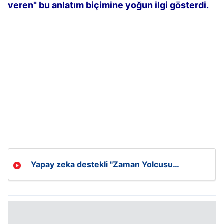
veren" bu anlatım biçimine yoğun ilgi gösterdi.
Yapay zeka destekli "Zaman Yolcusu
Influencerlar" sosyal medyayı sallıyor!