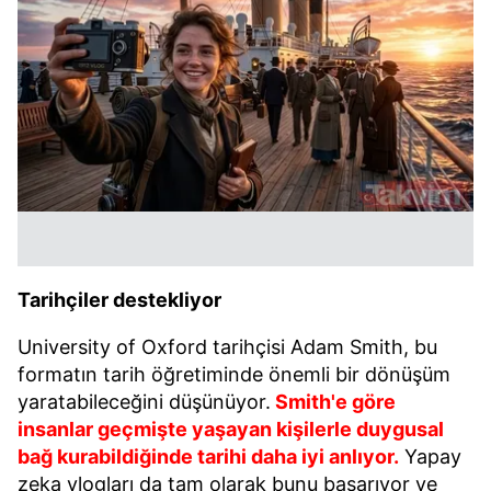
Tarihçiler destekliyor
University of Oxford
tarihçisi
Adam Smith
, bu
formatın tarih öğretiminde önemli bir dönüşüm
yaratabileceğini düşünüyor.
Smith'e göre
insanlar geçmişte yaşayan kişilerle duygusal
bağ kurabildiğinde tarihi daha iyi anlıyor.
Yapay
zeka vlogları da tam olarak bunu başarıyor ve