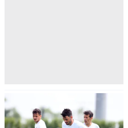
gösterilmeyecektir."
Sizlere daha iyi bir hizmet sunabilmek için İnternet
Sitemizde kendimize ve üçüncü kişilere ait çerezler
kullanılmaktadır. Bu çerezler vasıtasıyla çeşitli kişisel
verileriniz işlenmekte olup gerekli olan çerezler bilgi
toplumu hizmetlerinin sunulması amacıyla
kullanılmaktadır. Diğer çerezler, sitemizin daha işlevsel
kılınması ve kişiselleştirilmesi ve sizlere yönelik
reklam/pazarlama faaliyetlerinin yapılması, amaçlarıyla
sınırlı olarak açık rızanız dahilinde kullanılacaktır.
Çerezlere ilişkin tercihlerinizi aşağıda yer alan panel
vasıtasıyla belirleyebilirsiniz. Çerezlere ilişkin detaylı bilgi
için Ayarlar butonuna tıklayabilir,
Çerez Bilgilendirme
Metnimizi
ziyaret edebilirsiniz.
6698 sayılı Kişisel Verilerin Korunması Kanunu uyarınca
hazırlanmış Aydınlatma Metnimizi okumak ve sitemizde