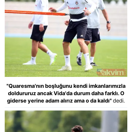
ilgili mevzuata uygun olarak kullanılan çerezlerle ilgili bilgi
almak için lütfen
tıklayınız
.
"Quaresma'nın boşluğunu kendi imkanlarımızla
doldururuz ancak Vida'da durum daha farklı. O
giderse yerine adam alırız ama o da kaldı"
dedi.