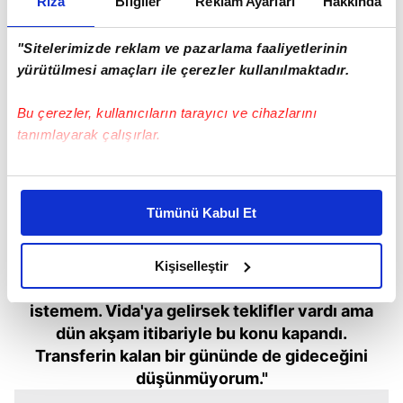
Rıza
Bilgiler
Reklam Ayarları
Hakkında
"Sitelerimizde reklam ve pazarlama faaliyetlerinin
yürütülmesi amaçları ile çerezler kullanılmaktadır.
Bu çerezler, kullanıcıların tarayıcı ve cihazlarını
tanımlayarak çalışırlar.
Bu çerezlere izin vermeniz halinde sizlere özel
kişiselleştirilmiş reklamlar sunabilir, sayfalarımızda sizlere
Tümünü Kabul Et
daha iyi reklam deneyimi yaşatabiliriz. Bunu yaparken
amacımızın size daha iyi bir reklam deneyimi sunmak
olduğunu ve sizlere en iyi içerikleri sunabilmek adına
" Bu bir aşktır. Ancak yokluğunu da kendi
Kişiselleştir
elimizden gelen çabayı gösterdiğimizi ve bu noktada,
içimizde hallederiz. Yeni bir ismin gelmesini
reklamların maliyetlerimizi karşılamak noktasında tek gelir
istemem. Vida'ya gelirsek teklifler vardı ama
kalemimiz olduğunu sizlere hatırlatmak isteriz.
dün akşam itibariyle bu konu kapandı.
Transferin kalan bir gününde de gideceğini
Her halükârda, kullanıcılar, bu çerezlere izin vermedikleri
düşünmüyorum."
takdirde, kullanıcılara hedefli reklamlar