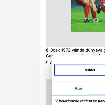
6 Ocak 1972 yılında dünyaya ge
German'ın genç takımında başl
giydi.
Reddet
Rıza
"Sitelerimizde reklam ve paza