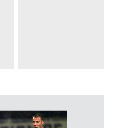
 çerezlerle ilgili bilgi almak için lütfen
tıklayınız
.