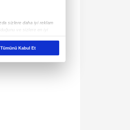
ızda sizlere daha iyi reklam
duğunu ve sizlere en iyi
liyetlerimizi karşılamak
Tümünü Kabul Et
ar gösterilmeyecektir."
çerezler kullanılmaktadır. Bu
u hizmetlerinin sunulması
i ve sizlere yönelik
nılacaktır.
kin detaylı bilgi için Ayarlar
ak ve sitemizde ilgili