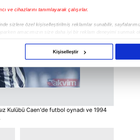
yıcı ve cihazlarını tanımlayarak çalışırlar.
de sizlere özel kişiselleştirilmiş reklamlar sunabilir, sayfalarım
aparken amacımızın size daha iyi bir reklam deneyimi sunmak ol
imizden gelen çabayı gösterdiğimizi ve bu noktada, reklamların ma
olduğunu sizlere hatırlatmak isteriz.
Kişiselleştir
çerezlere izin vermedikleri takdirde, kullanıcılara hedefli reklaml
abilmek için İnternet Sitemizde kendimize ve üçüncü kişilere ait 
isel verileriniz işlenmekte olup gerekli olan çerezler bilgi toplum
 çerezler, sitemizin daha işlevsel kılınması ve kişiselleştirilmes
 yapılması, amaçlarıyla sınırlı olarak açık rızanız dahilinde kulla
nsız Kulübü Caen'de futbol oynadı ve 1994
aşağıda yer alan panel vasıtasıyla belirleyebilirsiniz. Çerezlere iliş
.
lgilendirme Metnimizi
ziyaret edebilirsiniz.
Korunması Kanunu uyarınca hazırlanmış Aydınlatma Metnimizi okum