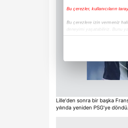
Bu çerezler, kullanıcıların tara
Bu çerezlere izin vermeniz halin
deneyimi yaşatabiliriz. Bunu y
içerikleri sunabilmek adına el
noktasında tek gelir kalemimiz 
Her halükârda, kullanıcılar, bu 
Sizlere daha iyi bir hizmet sun
çerezler vasıtasıyla çeşitli kiş
amacıyla kullanılmaktadır. Diğer
reklam/pazarlama faaliyetlerinin
Lille'den sonra bir başka Fra
Çerezlere ilişkin tercihlerinizi 
yılında yeniden PSG'ye döndü
butonuna tıklayabilir,
Çerez Bi
6698 sayılı Kişisel Verilerin 