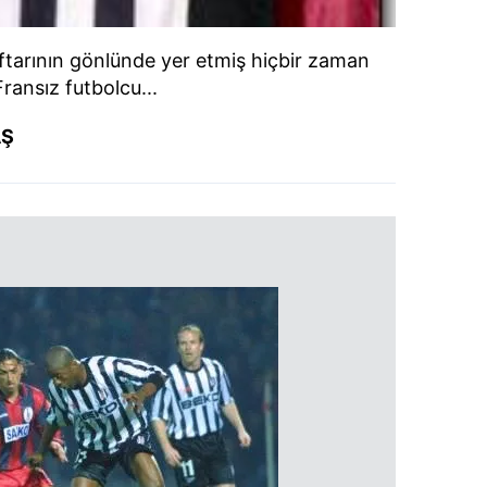
ftarının gönlünde yer etmiş hiçbir zaman
ransız futbolcu...
AŞ