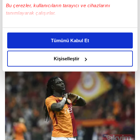
Bu çerezler, kullanıcıların tarayıcı ve cihazlarını
tanımlayarak çalışırlar.
Bu çerezlere izin vermeniz halinde sizlere özel
kişiselleştirilmiş reklamlar sunabilir, sayfalarımızda sizlere
Tümünü Kabul Et
daha iyi reklam deneyimi yaşatabiliriz. Bunu yaparken
amacımızın size daha iyi bir reklam deneyimi sunmak
olduğunu ve sizlere en iyi içerikleri sunabilmek adına
Kişiselleştir
elimizden gelen çabayı gösterdiğimizi ve bu noktada,
reklamların maliyetlerimizi karşılamak noktasında tek gelir
kalemimiz olduğunu sizlere hatırlatmak isteriz.
Her halükârda, kullanıcılar, bu çerezlere izin vermedikleri
takdirde, kullanıcılara hedefli reklamlar
gösterilmeyecektir."
Sizlere daha iyi bir hizmet sunabilmek için İnternet
Sitemizde kendimize ve üçüncü kişilere ait çerezler