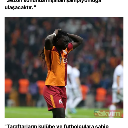
"Sezon sonunda inşallah şampiyonluğa
ulaşacaktır. "
"Taraftarların kulübe ve futbolculara sahip