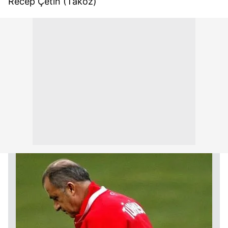
Recep Çetin (Takoz)