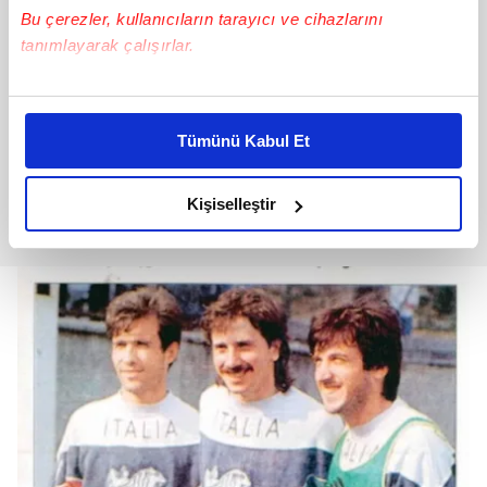
Bu çerezler, kullanıcıların tarayıcı ve cihazlarını
tanımlayarak çalışırlar.
Bu çerezlere izin vermeniz halinde sizlere özel
kişiselleştirilmiş reklamlar sunabilir, sayfalarımızda sizlere
Tümünü Kabul Et
daha iyi reklam deneyimi yaşatabiliriz. Bunu yaparken
amacımızın size daha iyi bir reklam deneyimi sunmak
olduğunu ve sizlere en iyi içerikleri sunabilmek adına
Kişiselleştir
elimizden gelen çabayı gösterdiğimizi ve bu noktada,
reklamların maliyetlerimizi karşılamak noktasında tek gelir
kalemimiz olduğunu sizlere hatırlatmak isteriz.
Her halükârda, kullanıcılar, bu çerezlere izin vermedikleri
takdirde, kullanıcılara hedefli reklamlar
gösterilmeyecektir."
Sizlere daha iyi bir hizmet sunabilmek için İnternet
Sitemizde kendimize ve üçüncü kişilere ait çerezler