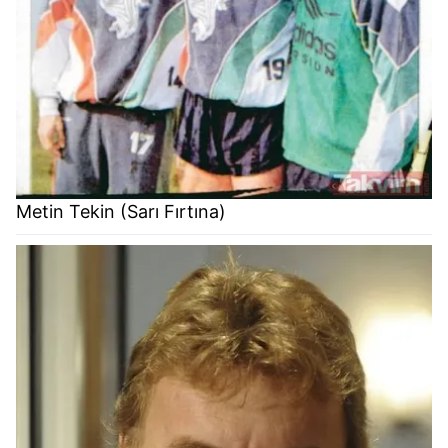
kullanılmaktadır. Bu çerezler vasıtasıyla çeşitli kişisel
verileriniz işlenmekte olup gerekli olan çerezler bilgi
toplumu hizmetlerinin sunulması amacıyla
kullanılmaktadır. Diğer çerezler, sitemizin daha işlevsel
kılınması ve kişiselleştirilmesi ve sizlere yönelik
reklam/pazarlama faaliyetlerinin yapılması, amaçlarıyla
sınırlı olarak açık rızanız dahilinde kullanılacaktır.
Çerezlere ilişkin tercihlerinizi aşağıda yer alan panel
Metin Tekin (Sarı Fırtına)
vasıtasıyla belirleyebilirsiniz. Çerezlere ilişkin detaylı bilgi
için Ayarlar butonuna tıklayabilir,
Çerez Bilgilendirme
Metnimizi
ziyaret edebilirsiniz.
6698 sayılı Kişisel Verilerin Korunması Kanunu uyarınca
hazırlanmış Aydınlatma Metnimizi okumak ve sitemizde
ilgili mevzuata uygun olarak kullanılan çerezlerle ilgili bilgi
almak için lütfen
tıklayınız
.