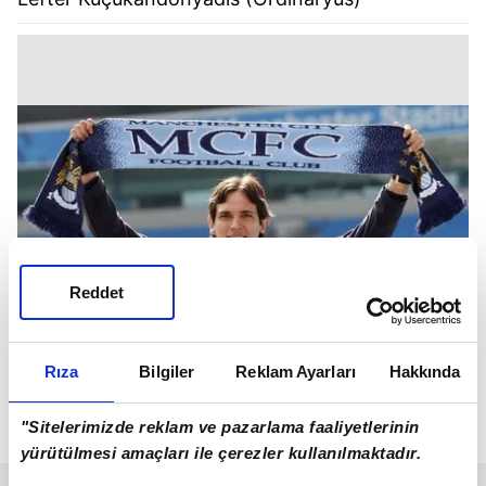
Reddet
Rıza
Bilgiler
Reklam Ayarları
Hakkında
Roque Santa Cruz (Bebek Golcü)
"Sitelerimizde reklam ve pazarlama faaliyetlerinin
yürütülmesi amaçları ile çerezler kullanılmaktadır.