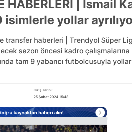
HABERLERİ | İsmail Ka
isimlerle yollar ayrılıy
 transfer haberleri | Trendyol Süper Li
ecek sezon öncesi kadro çalışmalarına d
şında tam 9 yabancı futbolcusuyla yolla
Giriş Tarihi:
25 Şubat 2024 15:48
 doğru kaynaktan haberi alın!