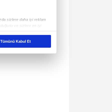
ızda sizlere daha iyi reklam
duğunu ve sizlere en iyi
liyetlerimizi karşılamak
Tümünü Kabul Et
ar gösterilmeyecektir."
çerezler kullanılmaktadır. Bu
u hizmetlerinin sunulması
i ve sizlere yönelik
nılacaktır.
kin detaylı bilgi için Ayarlar
ak ve sitemizde ilgili