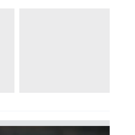
 çerezlerle ilgili bilgi almak için lütfen
tıklayınız
.