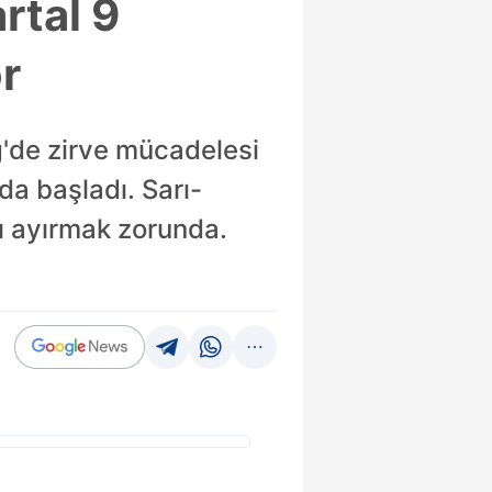
rtal 9
or
g'de zirve mücadelesi
a başladı. Sarı-
rı ayırmak zorunda.