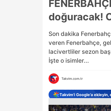
FENERBAHÇE 
doğuracak! O 
Son dakika Fenerbahçe
veren Fenerbahçe, gel
lacivertliler sezon ba
İşte o isimler...
Takvim.com.tr
Takvim'i Google'a ekleyin,