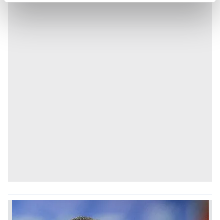
reklamların maliyetlerimizi karşılamak noktasında tek gelir
kalemimiz olduğunu sizlere hatırlatmak isteriz.
Her halükârda, kullanıcılar, bu çerezlere izin vermedikleri
takdirde, kullanıcılara hedefli reklamlar
gösterilmeyecektir."
Sizlere daha iyi bir hizmet sunabilmek için İnternet
Sitemizde kendimize ve üçüncü kişilere ait çerezler
kullanılmaktadır. Bu çerezler vasıtasıyla çeşitli kişisel
verileriniz işlenmekte olup gerekli olan çerezler bilgi
toplumu hizmetlerinin sunulması amacıyla
kullanılmaktadır. Diğer çerezler, sitemizin daha işlevsel
kılınması ve kişiselleştirilmesi ve sizlere yönelik
reklam/pazarlama faaliyetlerinin yapılması, amaçlarıyla
sınırlı olarak açık rızanız dahilinde kullanılacaktır.
Çerezlere ilişkin tercihlerinizi aşağıda yer alan panel
vasıtasıyla belirleyebilirsiniz. Çerezlere ilişkin detaylı bilgi