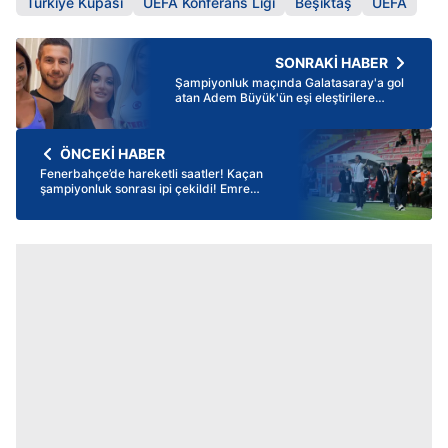
Türkiye Kupası
UEFA Konferans Ligi
Beşiktaş
UEFA
SONRAKİ HABER
Şampiyonluk maçında Galatasaray'a gol
atan Adem Büyük'ün eşi eleştirilere
dayanamadı: "Adem de üzgün ama..."
ÖNCEKİ HABER
Fenerbahçe’de hareketli saatler! Kaçan
şampiyonluk sonrası ipi çekildi! Emre
Belözoğlu yerine sürpriz isim!