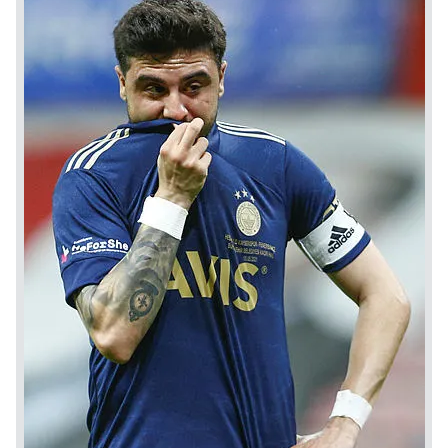
için Ayarlar butonuna tıklayabilir,
Çerez Bilgilendirme
Metnimizi
ziyaret edebilirsiniz.
6698 sayılı Kişisel Verilerin Korunması Kanunu uyarınca
hazırlanmış Aydınlatma Metnimizi okumak ve sitemizde
ilgili mevzuata uygun olarak kullanılan çerezlerle ilgili bilgi
almak için lütfen
tıklayınız
.