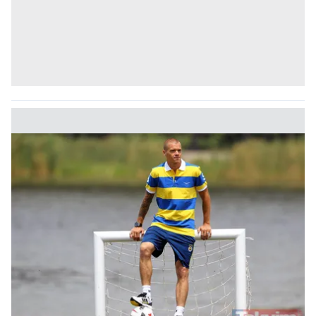
Sitemizde kendimize ve üçüncü kişilere ait çerezler
kullanılmaktadır. Bu çerezler vasıtasıyla çeşitli kişisel
verileriniz işlenmekte olup gerekli olan çerezler bilgi
toplumu hizmetlerinin sunulması amacıyla
kullanılmaktadır. Diğer çerezler, sitemizin daha işlevsel
kılınması ve kişiselleştirilmesi ve sizlere yönelik
reklam/pazarlama faaliyetlerinin yapılması, amaçlarıyla
sınırlı olarak açık rızanız dahilinde kullanılacaktır.
Çerezlere ilişkin tercihlerinizi aşağıda yer alan panel
vasıtasıyla belirleyebilirsiniz. Çerezlere ilişkin detaylı bilgi
için Ayarlar butonuna tıklayabilir,
Çerez Bilgilendirme
Metnimizi
ziyaret edebilirsiniz.
6698 sayılı Kişisel Verilerin Korunması Kanunu uyarınca
hazırlanmış Aydınlatma Metnimizi okumak ve sitemizde
ilgili mevzuata uygun olarak kullanılan çerezlerle ilgili bilgi
almak için lütfen
tıklayınız
.