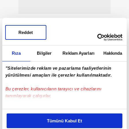
Reddet
Rıza
Bilgiler
Reklam Ayarları
Hakkında
"Sitelerimizde reklam ve pazarlama faaliyetlerinin
yürütülmesi amaçları ile çerezler kullanılmaktadır.
Bu çerezler, kullanıcıların tarayıcı ve cihazlarını
tanımlayarak çalışırlar.
Bu çerezlere izin vermeniz halinde sizlere özel
kişiselleştirilmiş reklamlar sunabilir, sayfalarımızda sizlere
Tümünü Kabul Et
daha iyi reklam deneyimi yaşatabiliriz. Bunu yaparken
Vuruş sonrası Onyekuru'ya sert bir bakış atan