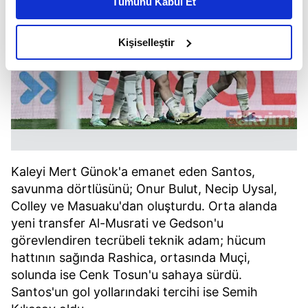
Tümünü Kabul Et
daha iyi reklam deneyimi yaşatabiliriz. Bunu yaparken
amacımızın size daha iyi bir reklam deneyimi sunmak
olduğunu ve sizlere en iyi içerikleri sunabilmek adına
Kişiselleştir
elimizden gelen çabayı gösterdiğimizi ve bu noktada,
reklamların maliyetlerimizi karşılamak noktasında tek gelir
kalemimiz olduğunu sizlere hatırlatmak isteriz.
Her halükârda, kullanıcılar, bu çerezlere izin vermedikleri
takdirde, kullanıcılara hedefli reklamlar
gösterilmeyecektir."
Kaleyi Mert Günok'a emanet eden Santos,
savunma dörtlüsünü; Onur Bulut, Necip Uysal,
Sizlere daha iyi bir hizmet sunabilmek için İnternet
Colley ve Masuaku'dan oluşturdu. Orta alanda
Sitemizde kendimize ve üçüncü kişilere ait çerezler
yeni transfer Al-Musrati ve Gedson'u
kullanılmaktadır. Bu çerezler vasıtasıyla çeşitli kişisel
verileriniz işlenmekte olup gerekli olan çerezler bilgi
görevlendiren tecrübeli teknik adam; hücum
toplumu hizmetlerinin sunulması amacıyla
hattının sağında Rashica, ortasında Muçi,
kullanılmaktadır. Diğer çerezler, sitemizin daha işlevsel
solunda ise Cenk Tosun'u sahaya sürdü.
kılınması ve kişiselleştirilmesi ve sizlere yönelik
Santos'un gol yollarındaki tercihi ise Semih
reklam/pazarlama faaliyetlerinin yapılması, amaçlarıyla