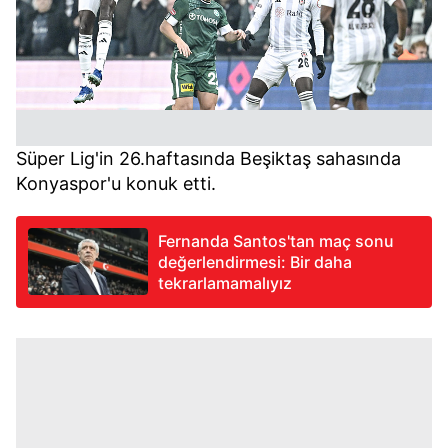
Süper
Lig'in 26.haftasında Beşiktaş sahasında
Konyaspor'u konuk etti.
Fernanda Santos'tan maç sonu
değerlendirmesi: Bir daha
tekrarlamamalıyız