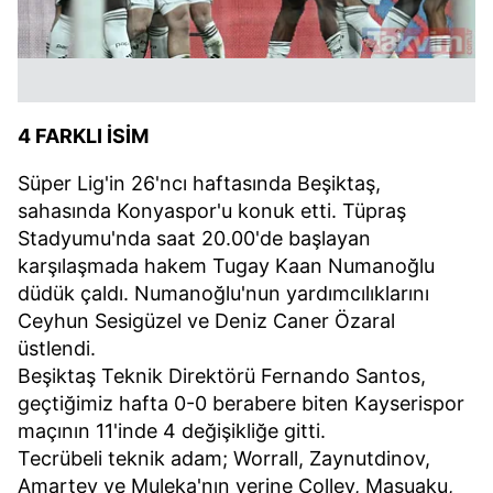
4 FARKLI İSİM
Süper Lig'in 26'ncı haftasında Beşiktaş,
sahasında Konyaspor'u konuk etti. Tüpraş
Stadyumu'nda saat 20.00'de başlayan
karşılaşmada hakem Tugay Kaan Numanoğlu
düdük çaldı. Numanoğlu'nun yardımcılıklarını
Ceyhun Sesigüzel ve Deniz Caner Özaral
üstlendi.
Beşiktaş Teknik Direktörü Fernando Santos,
geçtiğimiz hafta 0-0 berabere biten Kayserispor
maçının 11'inde 4 değişikliğe gitti.
Tecrübeli teknik adam; Worrall, Zaynutdinov,
Amartey ve Muleka'nın yerine Colley, Masuaku,