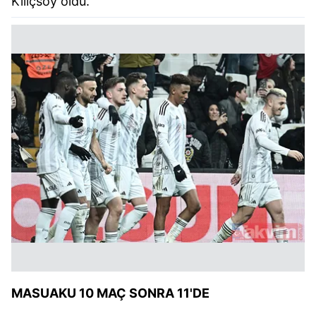
Kılıçsoy oldu.
sınırlı olarak açık rızanız dahilinde kullanılacaktır.
Çerezlere ilişkin tercihlerinizi aşağıda yer alan panel
vasıtasıyla belirleyebilirsiniz. Çerezlere ilişkin detaylı bilgi
için Ayarlar butonuna tıklayabilir,
Çerez Bilgilendirme
Metnimizi
ziyaret edebilirsiniz.
6698 sayılı Kişisel Verilerin Korunması Kanunu uyarınca
hazırlanmış Aydınlatma Metnimizi okumak ve sitemizde
ilgili mevzuata uygun olarak kullanılan çerezlerle ilgili bilgi
almak için lütfen
tıklayınız
.
MASUAKU 10 MAÇ SONRA 11'DE