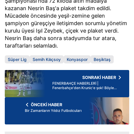
Şampiyonası'nda 72 kiloda altın madalya
kazanan Nesrin Baş'a plaket takdim edildi.
Mücadele öncesinde yeşil-zemine gelen
şampiyon güreşçiye iletişimden sorumlu yönetim
kurulu üyesi Işıl Zeybek, çiçek ve plaket verdi.
Nesrin Baş daha sonra stadyumda tur atara,
taraftarları selamladı.
Süper Lig
Semih Kılıçsoy
Konyaspor
Beşiktaş
SONRAKİ HABER
FENERBAHÇE HABERLERİ |
Fenerbahçe'den Krunic'e şok! Böyle
beklemiyordu
ÖNCEKİ HABER
Bir Zamanların Yıldız Futbolcuları