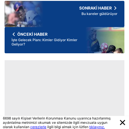
SONRAKİ HABER
Bu kareler güldürüyor
ÖNCEKİ HABER
İşte Gelecek Planı: Kimler Gidiyor Kimler
Geliyor?
6698 sayılı Kişisel Verilerin Korunması Kanunu uyarınca hazırlanmış
aydınlatma metnimizi okumak ve sitemizde ilgili mevzuata uygun
olarak kullanılan
çerezlerle
ilgili bilgi almak için lütfen
tıklayınız.