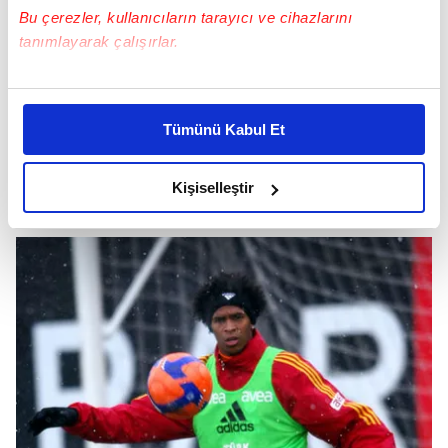
Bu çerezler, kullanıcıların tarayıcı ve cihazlarını
tanımlayarak çalışırlar.
Bu çerezlere izin vermeniz halinde sizlere özel
kişiselleştirilmiş reklamlar sunabilir, sayfalarımızda sizlere
Tümünü Kabul Et
daha iyi reklam deneyimi yaşatabiliriz. Bunu yaparken
amacımızın size daha iyi bir reklam deneyimi sunmak
olduğunu ve sizlere en iyi içerikleri sunabilmek adına
Kişiselleştir
elimizden gelen çabayı gösterdiğimizi ve bu noktada,
reklamların maliyetlerimizi karşılamak noktasında tek gelir
kalemimiz olduğunu sizlere hatırlatmak isteriz.
Her halükârda, kullanıcılar, bu çerezlere izin vermedikleri
takdirde, kullanıcılara hedefli reklamlar
gösterilmeyecektir."
Sizlere daha iyi bir hizmet sunabilmek için İnternet
Sitemizde kendimize ve üçüncü kişilere ait çerezler