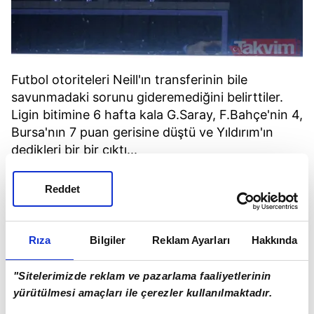
Futbol otoriteleri Neill'ın transferinin bile
savunmadaki sorunu gideremediğini belirttiler.
Ligin bitimine 6 hafta kala G.Saray, F.Bahçe'nin 4,
Bursa'nın 7 puan gerisine düştü ve Yıldırım'ın
dedikleri bir bir çıktı...
SELÇUK YULA VE GÜRCAN BİLGİÇ BU OLAYI
Reddet
DEĞERLENDİRDİ. DEĞERLENDİRMEDE
GALATASARAYLILARI KIZDIRACAK SÖZLER
VAR...
Rıza
Bilgiler
Reklam Ayarları
Hakkında
"Sitelerimizde reklam ve pazarlama faaliyetlerinin
yürütülmesi amaçları ile çerezler kullanılmaktadır.