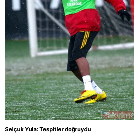
kullanılmaktadır. Bu çerezler vasıtasıyla çeşitli kişisel
verileriniz işlenmekte olup gerekli olan çerezler bilgi
toplumu hizmetlerinin sunulması amacıyla
kullanılmaktadır. Diğer çerezler, sitemizin daha işlevsel
kılınması ve kişiselleştirilmesi ve sizlere yönelik
reklam/pazarlama faaliyetlerinin yapılması, amaçlarıyla
sınırlı olarak açık rızanız dahilinde kullanılacaktır.
Çerezlere ilişkin tercihlerinizi aşağıda yer alan panel
vasıtasıyla belirleyebilirsiniz. Çerezlere ilişkin detaylı bilgi
için Ayarlar butonuna tıklayabilir,
Çerez Bilgilendirme
Metnimizi
ziyaret edebilirsiniz.
6698 sayılı Kişisel Verilerin Korunması Kanunu uyarınca
hazırlanmış Aydınlatma Metnimizi okumak ve sitemizde
ilgili mevzuata uygun olarak kullanılan çerezlerle ilgili bilgi
almak için lütfen
tıklayınız
.
Selçuk Yula: Tespitler doğruydu