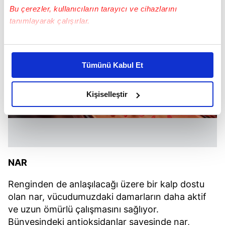
Bu çerezler, kullanıcıların tarayıcı ve cihazlarını
tanımlayarak çalışırlar.
Bu çerezlere izin vermeniz halinde sizlere özel
kişiselleştirilmiş reklamlar sunabilir, sayfalarımızda sizlere
Tümünü Kabul Et
daha iyi reklam deneyimi yaşatabiliriz. Bunu yaparken
amacımızın size daha iyi bir reklam deneyimi sunmak
olduğunu ve sizlere en iyi içerikleri sunabilmek adına
Kişiselleştir
elimizden gelen çabayı gösterdiğimizi ve bu noktada,
reklamların maliyetlerimizi karşılamak noktasında tek gelir
kalemimiz olduğunu sizlere hatırlatmak isteriz.
Her halükârda, kullanıcılar, bu çerezlere izin vermedikleri
NAR
takdirde, kullanıcılara hedefli reklamlar
gösterilmeyecektir."
Renginden de anlaşılacağı üzere bir kalp dostu
olan nar, vücudumuzdaki damarların daha aktif
Sizlere daha iyi bir hizmet sunabilmek için İnternet
ve uzun ömürlü çalışmasını sağlıyor.
Sitemizde kendimize ve üçüncü kişilere ait çerezler
Bünyesindeki antioksidanlar sayesinde nar,